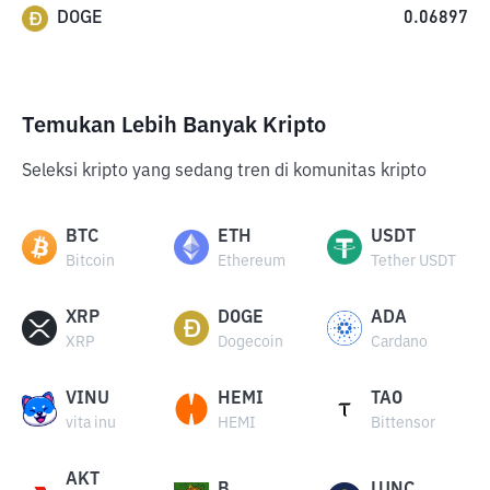
DOGE
0.06897
Temukan Lebih Banyak Kripto
Seleksi kripto yang sedang tren di komunitas kripto
BTC
ETH
USDT
Bitcoin
Ethereum
Tether USDT
XRP
DOGE
ADA
XRP
Dogecoin
Cardano
VINU
HEMI
TAO
vita inu
HEMI
Bittensor
AKT