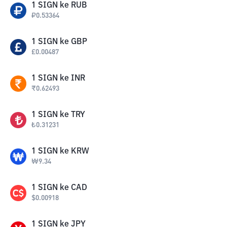
1
SIGN
ke
RUB
₽
0.53364
1
SIGN
ke
GBP
£
0.00487
1
SIGN
ke
INR
₹
0.62493
1
SIGN
ke
TRY
₺
0.31231
1
SIGN
ke
KRW
₩
9.34
1
SIGN
ke
CAD
$
0.00918
1
SIGN
ke
JPY