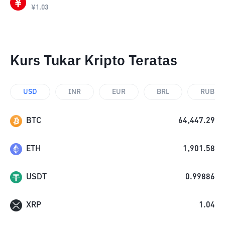
¥
1.03
Kurs Tukar Kripto Teratas
USD
INR
EUR
BRL
RUB
BTC
64,447.29
ETH
1,901.58
USDT
0.99886
XRP
1.04