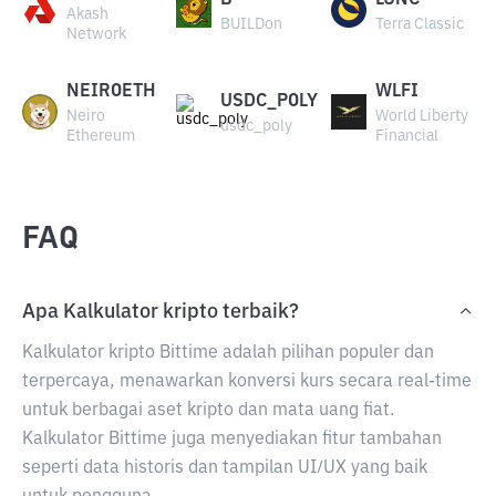
B
LUNC
Akash
BUILDon
Terra Classic
Network
NEIROETH
WLFI
USDC_POLY
Neiro
World Liberty
usdc_poly
Ethereum
Financial
FAQ
Apa Kalkulator kripto terbaik?
Kalkulator kripto Bittime adalah pilihan populer dan
terpercaya, menawarkan konversi kurs secara real-time
untuk berbagai aset kripto dan mata uang fiat.
Kalkulator Bittime juga menyediakan fitur tambahan
seperti data historis dan tampilan UI/UX yang baik