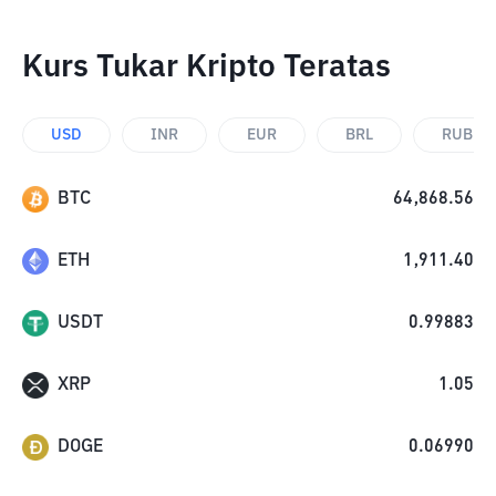
Kurs Tukar Kripto Teratas
USD
INR
EUR
BRL
RUB
BTC
64,868.56
ETH
1,911.40
USDT
0.99883
XRP
1.05
DOGE
0.06990