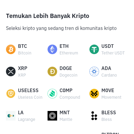
Temukan Lebih Banyak Kripto
Seleksi kripto yang sedang tren di komunitas kripto
BTC
ETH
USDT
Bitcoin
Ethereum
Tether USDT
XRP
DOGE
ADA
XRP
Dogecoin
Cardano
USELESS
COMP
MOVE
Useless Coin
Compound
Movement
LA
MNT
BLESS
Lagrange
Mantle
Bless