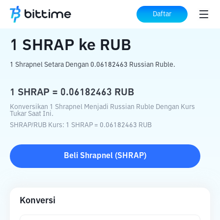
Beranda
Konverter Kripto
SHRAP
ke
Daftar
RUB
1
SHRAP
ke
RUB
1 Shrapnel Setara Dengan 0.06182463 Russian Ruble.
1
SHRAP
=
0.06182463
RUB
Konversikan 1 Shrapnel Menjadi Russian Ruble Dengan Kurs
Tukar Saat Ini.
SHRAP
/
RUB
Kurs
: 1
SHRAP
=
0.06182463
RUB
Beli
Shrapnel
(
SHRAP
)
Konversi