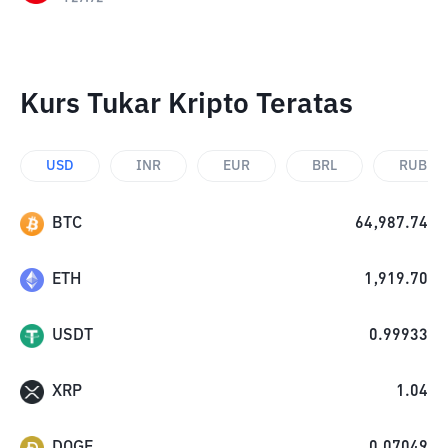
Kurs Tukar Kripto Teratas
USD
INR
EUR
BRL
RUB
BTC
64,987.74
ETH
1,919.70
USDT
0.99933
XRP
1.04
DOGE