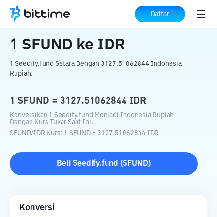
Beranda
Konverter Kripto
SFUND
ke
Daftar
IDR
1
SFUND
ke
IDR
1 Seedify.fund Setara Dengan 3127.51062844 Indonesia
Rupiah.
1
SFUND
=
3127.51062844
IDR
Konversikan 1 Seedify.fund Menjadi Indonesia Rupiah
Dengan Kurs Tukar Saat Ini.
SFUND
/
IDR
Kurs
: 1
SFUND
=
3127.51062844
IDR
Beli
Seedify.fund
(
SFUND
)
Konversi