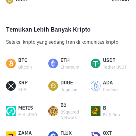
0.07049
Temukan Lebih Banyak Kripto
Seleksi kripto yang sedang tren di komunitas kripto
BTC
ETH
USDT
Bitcoin
Ethereum
Tether USDT
XRP
DOGE
ADA
XRP
Dogecoin
Cardano
B2
METIS
B
BSquared
MetisDAO
BUILDon
Network
ZAMA
FLUX
OXT