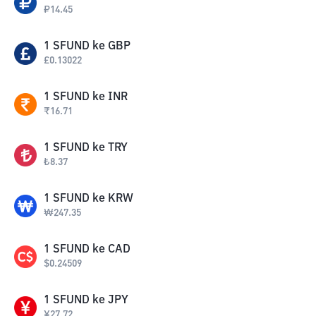
₽
14.45
1
SFUND
ke
GBP
£
0.13022
1
SFUND
ke
INR
₹
16.71
1
SFUND
ke
TRY
₺
8.37
1
SFUND
ke
KRW
₩
247.35
1
SFUND
ke
CAD
$
0.24509
1
SFUND
ke
JPY
¥
27.72