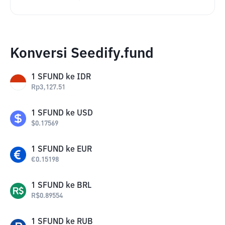
Konversi Seedify.fund
1
SFUND
ke
IDR
Rp
3,127.51
1
SFUND
ke
USD
$
0.17569
1
SFUND
ke
EUR
€
0.15198
1
SFUND
ke
BRL
R$
0.89554
1
SFUND
ke
RUB