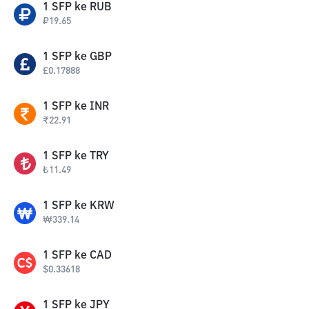
1
SFP
ke
RUB
₽
19.65
1
SFP
ke
GBP
£
0.17888
1
SFP
ke
INR
₹
22.91
1
SFP
ke
TRY
₺
11.49
1
SFP
ke
KRW
₩
339.14
1
SFP
ke
CAD
$
0.33618
1
SFP
ke
JPY