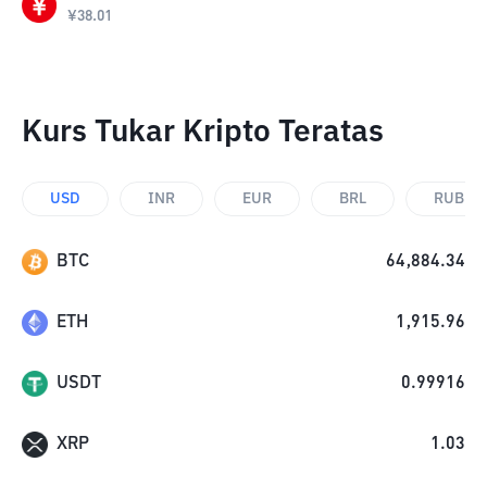
¥
38.01
Kurs Tukar Kripto Teratas
USD
INR
EUR
BRL
RUB
BTC
64,884.34
ETH
1,915.96
USDT
0.99916
XRP
1.03