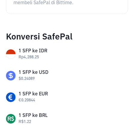
membeli SafePal di Bittime.
Konversi SafePal
1
SFP
ke
IDR
Rp
4,288.25
1
SFP
ke
USD
$
0.24089
1
SFP
ke
EUR
€
0.20844
1
SFP
ke
BRL
R$
1.22