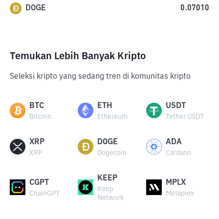
DOGE
0.07010
Temukan Lebih Banyak Kripto
Seleksi kripto yang sedang tren di komunitas kripto
BTC
ETH
USDT
Bitcoin
Ethereum
Tether USDT
XRP
DOGE
ADA
XRP
Dogecoin
Cardano
KEEP
CGPT
MPLX
Keep
ChainGPT
Metaplex
Network