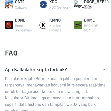
CATI
XDC
DOGE_BEP20
Catizen
XDC Network
doge
BONE
KMNO
BOME
Bone
Kamino
BOOK OF
Shibaswap
Finance
MEME
FAQ
Apa Kalkulator kripto terbaik?
Kalkulator kripto Bittime adalah pilihan populer dan
terpercaya, menawarkan konversi kurs secara real-time
untuk berbagai aset kripto dan mata uang fiat.
Kalkulator Bittime juga menyediakan fitur tambahan
seperti data historis dan tampilan UI/UX yang baik