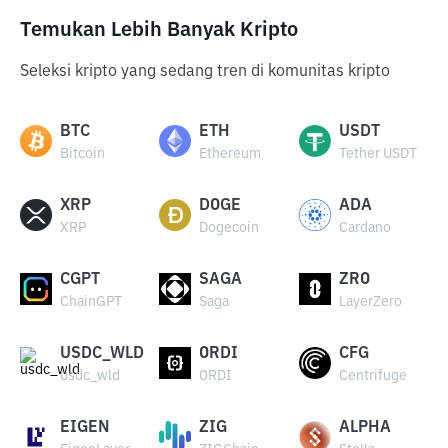
Temukan Lebih Banyak Kripto
Seleksi kripto yang sedang tren di komunitas kripto
BTC
ETH
USDT
Bitcoin
Ethereum
Tether USDT
XRP
DOGE
ADA
XRP
Dogecoin
Cardano
CGPT
SAGA
ZRO
ChainGPT
Saga
LayerZero
USDC_WLD
ORDI
CFG
usdc_wld
ORDI
Centrifuge
EIGEN
ZIG
ALPHA