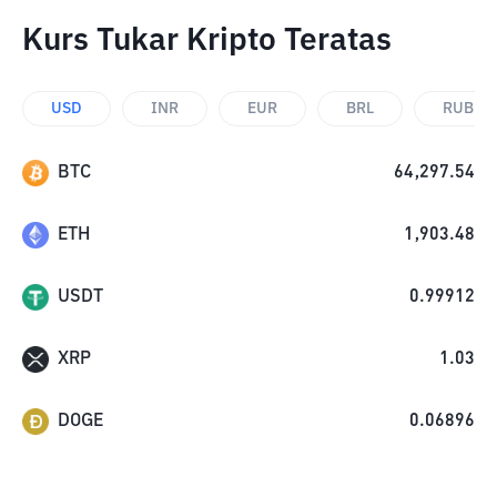
Kurs Tukar Kripto Teratas
USD
INR
EUR
BRL
RUB
BTC
64,297.54
ETH
1,903.48
USDT
0.99912
XRP
1.03
DOGE
0.06896