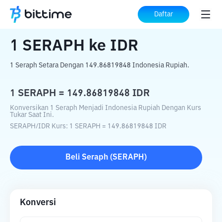
Beranda
Konverter Kripto
SERAPH
ke
Daftar
IDR
1
SERAPH
ke
IDR
1 Seraph Setara Dengan 149.86819848 Indonesia Rupiah.
1
SERAPH
=
149.86819848
IDR
Konversikan 1 Seraph Menjadi Indonesia Rupiah Dengan Kurs
Tukar Saat Ini.
SERAPH
/
IDR
Kurs
: 1
SERAPH
=
149.86819848
IDR
Beli
Seraph
(
SERAPH
)
Konversi