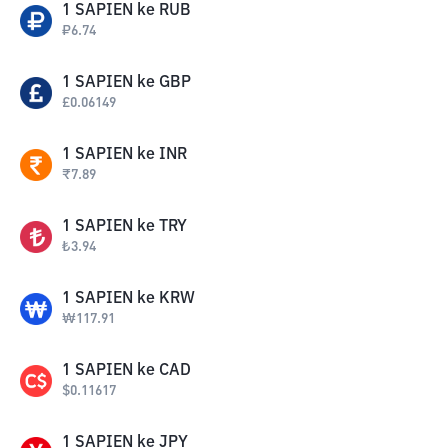
1
SAPIEN
ke
RUB
₽
6.74
1
SAPIEN
ke
GBP
£
0.06149
1
SAPIEN
ke
INR
₹
7.89
1
SAPIEN
ke
TRY
₺
3.94
1
SAPIEN
ke
KRW
₩
117.91
1
SAPIEN
ke
CAD
$
0.11617
1
SAPIEN
ke
JPY