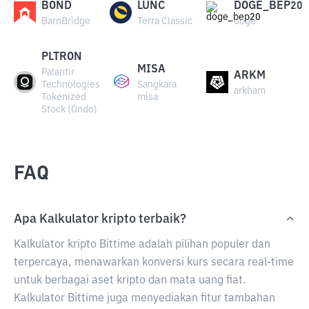
BOND
LUNC
DOGE_BEP20
BarnBridge
Terra Classic
doge
PLTRON
MISA
Palantir
ARKM
Technologies
Sangkara
arkham
Tokenized
misa
Stock (Ondo)
FAQ
Apa Kalkulator kripto terbaik?
Kalkulator kripto Bittime adalah pilihan populer dan
terpercaya, menawarkan konversi kurs secara real-time
untuk berbagai aset kripto dan mata uang fiat.
Kalkulator Bittime juga menyediakan fitur tambahan