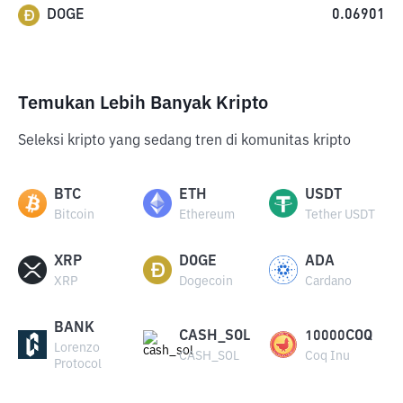
DOGE
0.06901
Temukan Lebih Banyak Kripto
Seleksi kripto yang sedang tren di komunitas kripto
BTC
ETH
USDT
Bitcoin
Ethereum
Tether USDT
XRP
DOGE
ADA
XRP
Dogecoin
Cardano
BANK
CASH_SOL
10000COQ
Lorenzo
CASH_SOL
Coq Inu
Protocol