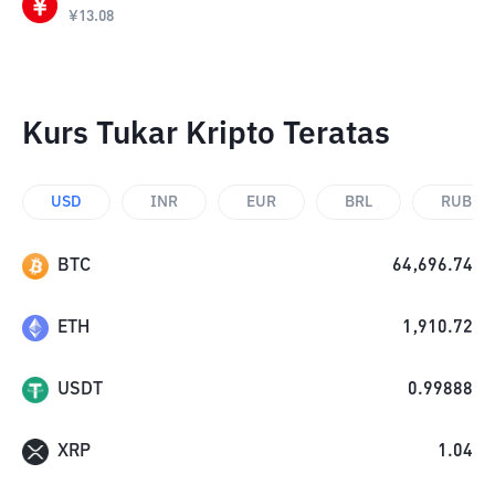
¥
13.08
Kurs Tukar Kripto Teratas
USD
INR
EUR
BRL
RUB
BTC
64,696.74
ETH
1,910.72
USDT
0.99888
XRP
1.04