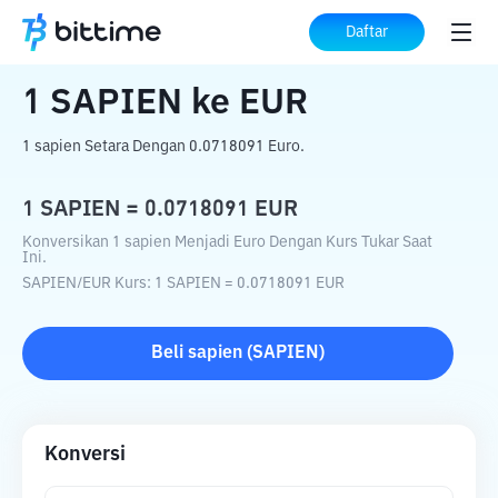
Beranda
Konverter Kripto
SAPIEN
ke
Daftar
EUR
1
SAPIEN
ke
EUR
1 sapien Setara Dengan 0.0718091 Euro.
1
SAPIEN
=
0.0718091
EUR
Konversikan 1 sapien Menjadi Euro Dengan Kurs Tukar Saat
Ini.
SAPIEN
/
EUR
Kurs
: 1
SAPIEN
=
0.0718091
EUR
Beli
sapien
(
SAPIEN
)
Konversi