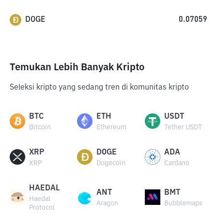
DOGE
0.07059
Temukan Lebih Banyak Kripto
Seleksi kripto yang sedang tren di komunitas kripto
BTC
ETH
USDT
Bitcoin
Ethereum
Tether USDT
XRP
DOGE
ADA
XRP
Dogecoin
Cardano
HAEDAL
ANT
BMT
Haedal
Aragon
Bubblemaps
Protocol