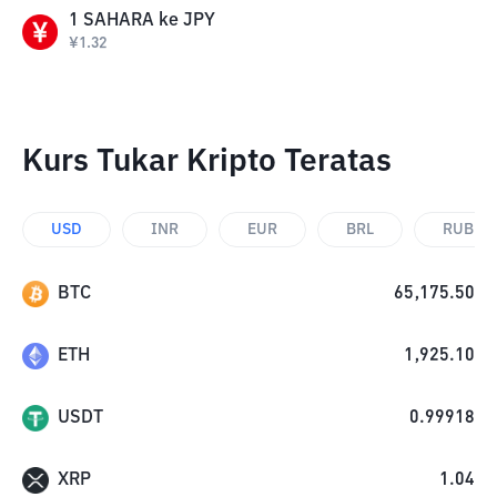
1
SAHARA
ke
JPY
¥
1.32
Kurs Tukar Kripto Teratas
USD
INR
EUR
BRL
RUB
BTC
65,175.50
ETH
1,925.10
USDT
0.99918
XRP
1.04