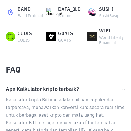
BAND
DATA_OLD
SUSHI
Band Protocol
Streamr
SushiSwap
WLFI
CUDIS
GOATS
World Liberty
CUDIS
GOATS
Financial
FAQ
Apa Kalkulator kripto terbaik?
Kalkulator kripto Bittime adalah pilihan populer dan
terpercaya, menawarkan konversi kurs secara real-time
untuk berbagai aset kripto dan mata uang fiat.
Kalkulator Bittime juga menyediakan fitur tambahan
seperti data historis dan tampilan UI/UX yang baik