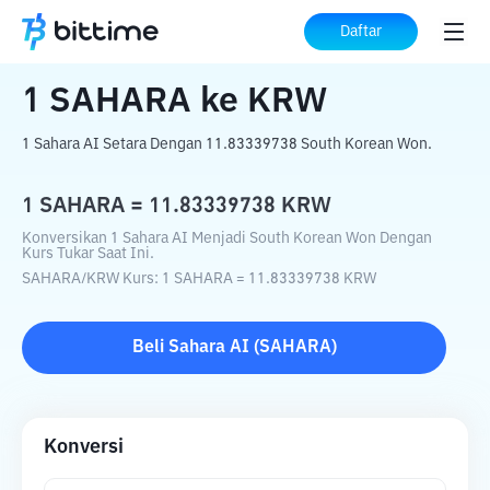
Beranda
Konverter Kripto
SAHARA
ke
Daftar
KRW
1
SAHARA
ke
KRW
1 Sahara AI Setara Dengan 11.83339738 South Korean Won.
1
SAHARA
=
11.83339738
KRW
Konversikan 1 Sahara AI Menjadi South Korean Won Dengan
Kurs Tukar Saat Ini.
SAHARA
/
KRW
Kurs
: 1
SAHARA
=
11.83339738
KRW
Beli
Sahara AI
(
SAHARA
)
Konversi