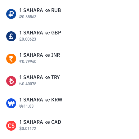
1
SAHARA
ke
RUB
₽
0.68563
1
SAHARA
ke
GBP
£
0.00623
1
SAHARA
ke
INR
₹
0.79940
1
SAHARA
ke
TRY
₺
0.40078
1
SAHARA
ke
KRW
₩
11.83
1
SAHARA
ke
CAD
$
0.01172