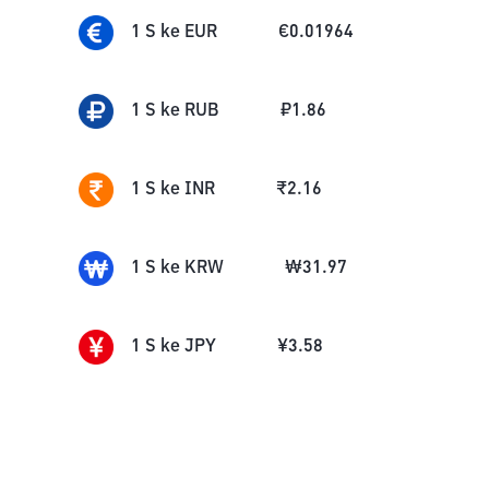
1
S
ke
EUR
€
0.01964
1
S
ke
RUB
₽
1.86
1
S
ke
INR
₹
2.16
1
S
ke
KRW
₩
31.97
1
S
ke
JPY
¥
3.58