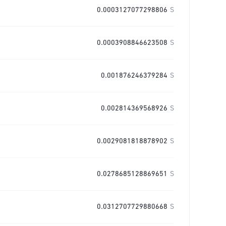
0.0003127077298806
S
0.0003908846623508
S
0.001876246379284
S
0.002814369568926
S
0.0029081818878902
S
0.0278685128869651
S
0.0312707729880668
S