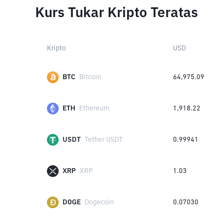
Kurs Tukar Kripto Teratas
Kripto
USD
BTC
Bitcoin
64,975.09
ETH
Ethereum
1,918.22
USDT
Tether USDT
0.99941
XRP
XRP
1.03
DOGE
Dogecoin
0.07030