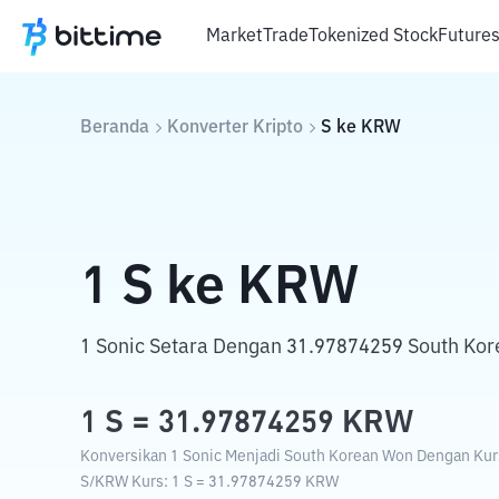
Market
Trade
Tokenized Stock
Future
Beranda
Konverter Kripto
S
ke
KRW
1
S
ke
KRW
1 Sonic Setara Dengan 31.97874259 South Ko
1
S
=
31.97874259
KRW
Konversikan 1 Sonic Menjadi South Korean Won Dengan Kurs 
S
/
KRW
Kurs
: 1
S
=
31.97874259
KRW