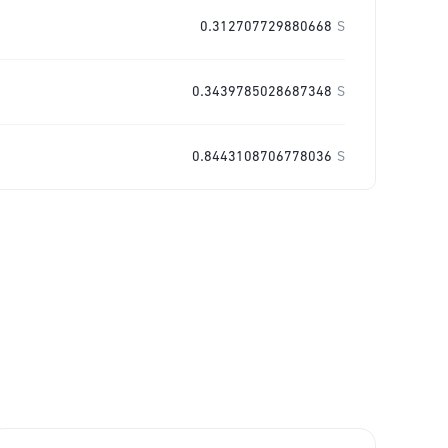
0.312707729880668
S
0.3439785028687348
S
0.8443108706778036
S