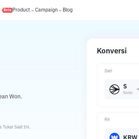
s
Product
Campaign
Blog
Beta
Konversi
Dari
S
Sonic
rean Won.
Ke
Tukar Saat Ini.
KRW