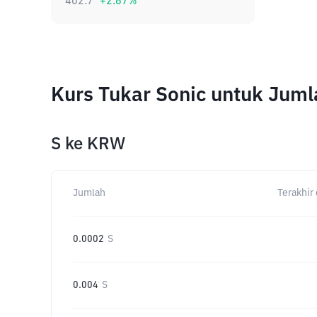
402.7
+
2.67
%
Kurs Tukar Sonic untuk Jum
S
ke
KRW
Jumlah
Terakhir 
0.0002
S
0.004
S