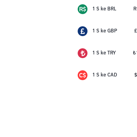
1
S
ke
BRL
R
1
S
ke
GBP
£
1
S
ke
TRY
₺
1
S
ke
CAD