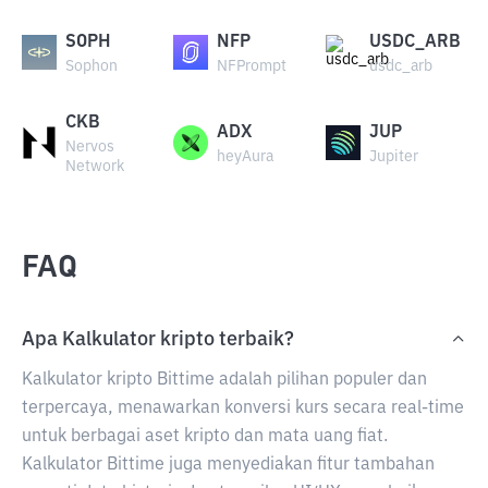
SOPH
NFP
USDC_ARB
Sophon
NFPrompt
usdc_arb
CKB
ADX
JUP
Nervos
heyAura
Jupiter
Network
FAQ
Apa Kalkulator kripto terbaik?
Kalkulator kripto Bittime adalah pilihan populer dan
terpercaya, menawarkan konversi kurs secara real-time
untuk berbagai aset kripto dan mata uang fiat.
Kalkulator Bittime juga menyediakan fitur tambahan