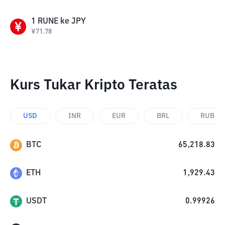
1
RUNE
ke
JPY
¥
71.78
Kurs Tukar Kripto Teratas
USD
INR
EUR
BRL
RUB
BTC
65,218.83
ETH
1,929.43
USDT
0.99926