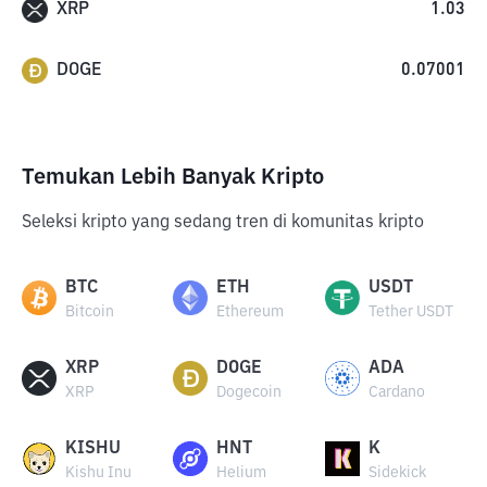
XRP
1.03
DOGE
0.07001
Temukan Lebih Banyak Kripto
Seleksi kripto yang sedang tren di komunitas kripto
BTC
ETH
USDT
Bitcoin
Ethereum
Tether USDT
XRP
DOGE
ADA
XRP
Dogecoin
Cardano
KISHU
HNT
K
Kishu Inu
Helium
Sidekick