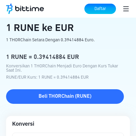
Beranda
Konverter Kripto
RUNE
ke
EUR
Daftar
1
RUNE
ke
EUR
1 THORChain Setara Dengan 0.39414884 Euro.
1
RUNE
=
0.39414884
EUR
Konversikan 1 THORChain Menjadi Euro Dengan Kurs Tukar
Saat Ini.
RUNE
/
EUR
Kurs
: 1
RUNE
=
0.39414884
EUR
Beli
THORChain
(
RUNE
)
Konversi