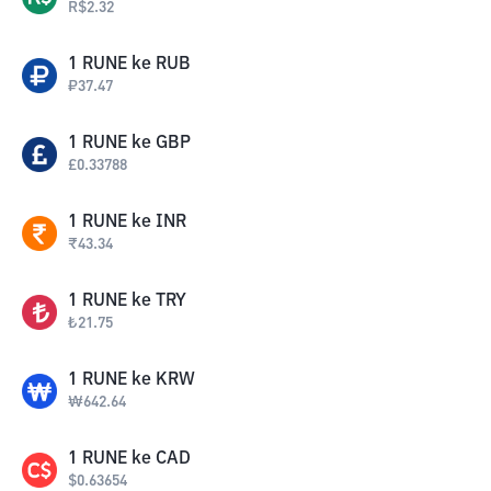
R$
2.32
1
RUNE
ke
RUB
₽
37.47
1
RUNE
ke
GBP
£
0.33788
1
RUNE
ke
INR
₹
43.34
1
RUNE
ke
TRY
₺
21.75
1
RUNE
ke
KRW
₩
642.64
1
RUNE
ke
CAD
$
0.63654