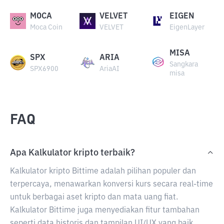
MOCA
VELVET
EIGEN
Moca Coin
VELVET
EigenLayer
MISA
SPX
ARIA
Sangkara
SPX6900
AriaAI
misa
FAQ
Apa Kalkulator kripto terbaik?
Kalkulator kripto Bittime adalah pilihan populer dan
terpercaya, menawarkan konversi kurs secara real-time
untuk berbagai aset kripto dan mata uang fiat.
Kalkulator Bittime juga menyediakan fitur tambahan
seperti data historis dan tampilan UI/UX yang baik