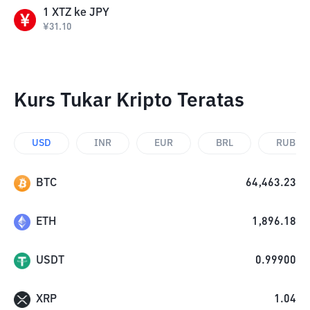
1
XTZ
ke
JPY
¥
31.10
Kurs Tukar Kripto Teratas
USD
INR
EUR
BRL
RUB
BTC
64,463.23
ETH
1,896.18
USDT
0.99900
XRP
1.04