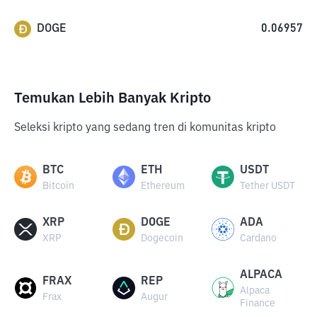
DOGE
0.06957
Temukan Lebih Banyak Kripto
Seleksi kripto yang sedang tren di komunitas kripto
BTC
ETH
USDT
Bitcoin
Ethereum
Tether USDT
XRP
DOGE
ADA
XRP
Dogecoin
Cardano
ALPACA
FRAX
REP
Alpaca
Frax
Augur
Finance