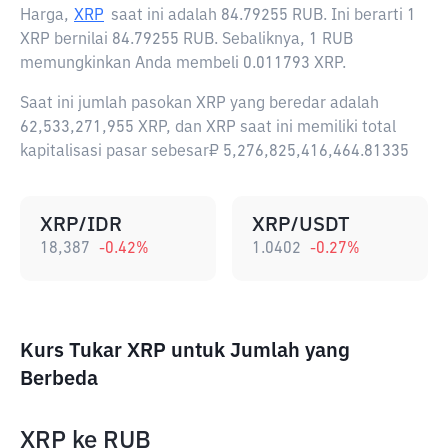
Harga,
XRP
saat ini adalah
84.79255 RUB
. Ini berarti 1
XRP bernilai 84.79255 RUB. Sebaliknya, 1 RUB
memungkinkan Anda membeli 0.011793 XRP.
Saat ini jumlah pasokan XRP yang beredar adalah
62,533,271,955 XRP, dan XRP saat ini memiliki total
kapitalisasi pasar sebesar₽ 5,276,825,416,464.81335
XRP/IDR
XRP/USDT
18,387
-0.42
%
1.0402
-0.27
%
Kurs Tukar XRP untuk Jumlah yang
Berbeda
XRP
ke
RUB