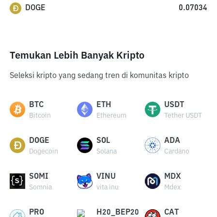
DOGE
0.07034
Temukan Lebih Banyak Kripto
Seleksi kripto yang sedang tren di komunitas kripto
BTC
ETH
USDT
Bitcoin
Ethereum
Tether USDT
DOGE
SOL
ADA
Dogecoin
Solana
Cardano
SOMI
VINU
MDX
Somnia
vita inu
Mdex
PRO
H20_BEP20
CAT