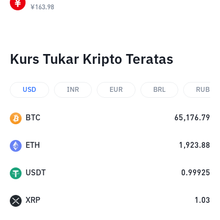
¥
163.98
Kurs Tukar Kripto Teratas
USD
INR
EUR
BRL
RUB
BTC
65,176.79
ETH
1,923.88
USDT
0.99925
XRP
1.03