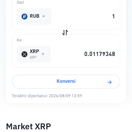
Dari
RUB
Ke
XRP
XRP
Konversi
Terakhir diperbarui:
2026/08/09 13:59
Market XRP