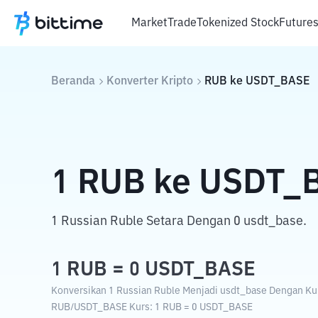
Market
Trade
Tokenized Stock
Future
Beranda
Konverter Kripto
RUB
ke
USDT_BASE
1
RUB
ke
USDT_
1 Russian Ruble Setara Dengan 0 usdt_base.
1
RUB
=
0
USDT_BASE
Konversikan 1 Russian Ruble Menjadi usdt_base Dengan Kurs
RUB
/
USDT_BASE
Kurs
: 1
RUB
=
0
USDT_BASE