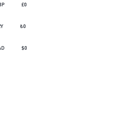
BP
£
0
RY
₺
0
AD
$
0