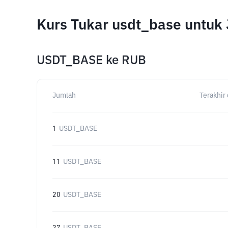
Kurs Tukar usdt_base untuk
USDT_BASE
ke
RUB
Jumlah
Terakhir 
1
USDT_BASE
11
USDT_BASE
20
USDT_BASE