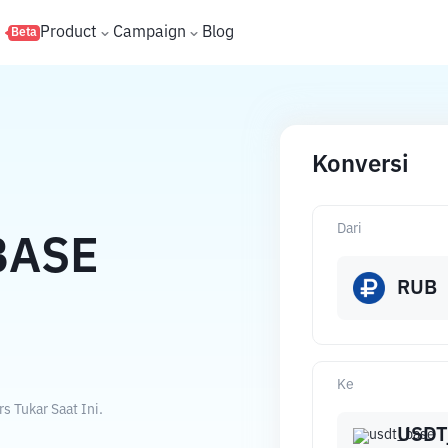
s
Product
Campaign
Blog
Beta
Konversi
Dari
BASE
RUB
Ke
 Tukar Saat Ini.
USDT