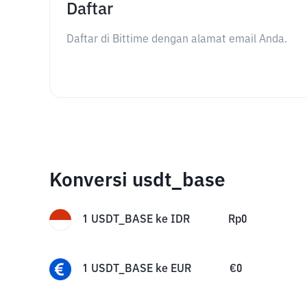
Daftar
Daftar di Bittime dengan alamat email Anda.
Konversi usdt_base
1
USDT_BASE
ke
IDR
Rp
0
1
USDT_BASE
ke
EUR
€
0