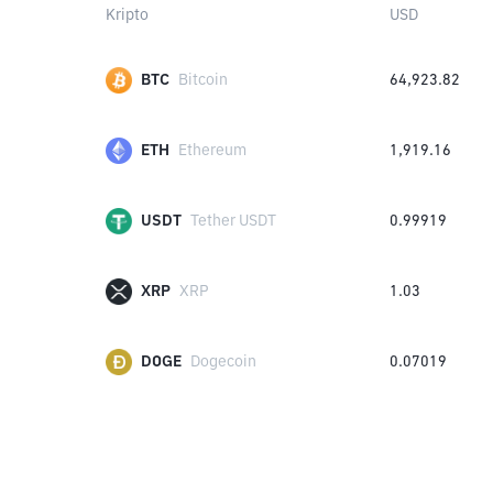
Kripto
USD
BTC
Bitcoin
64,923.82
ETH
Ethereum
1,919.16
USDT
Tether USDT
0.99919
XRP
XRP
1.03
DOGE
Dogecoin
0.07019