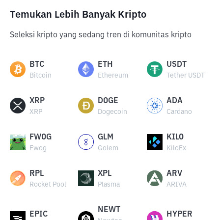
Temukan Lebih Banyak Kripto
Seleksi kripto yang sedang tren di komunitas kripto
BTC
ETH
USDT
Bitcoin
Ethereum
Tether USDT
XRP
DOGE
ADA
XRP
Dogecoin
Cardano
FWOG
GLM
KILO
Fwog
Golem
KiloEx
RPL
XPL
ARV
Rocket Pool
Plasma
ARIVA
NEWT
EPIC
HYPER