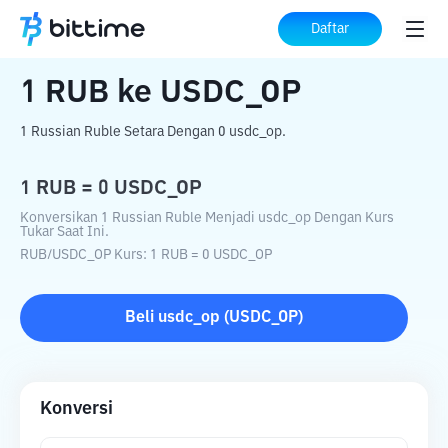
Beranda
Konverter Kripto
RUB
ke
USDC_OP
Daftar
1
RUB
ke
USDC_OP
1 Russian Ruble Setara Dengan 0 usdc_op.
1
RUB
=
0
USDC_OP
Konversikan 1 Russian Ruble Menjadi usdc_op Dengan Kurs
Tukar Saat Ini.
RUB
/
USDC_OP
Kurs
: 1
RUB
=
0
USDC_OP
Beli
usdc_op
(
USDC_OP
)
Konversi