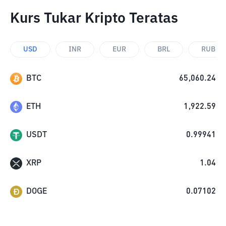
Kurs Tukar Kripto Teratas
USD
INR
EUR
BRL
RUB
BTC
65,060.24
ETH
1,922.59
USDT
0.99941
XRP
1.04
DOGE
0.07102