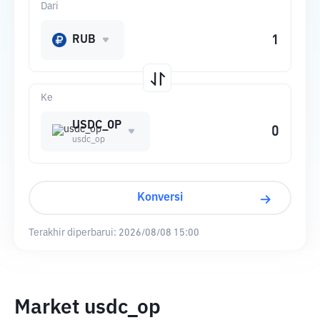
Dari
RUB
Ke
USDC_OP
usdc_op
Konversi
Terakhir diperbarui:
2026/08/08 15:00
Market usdc_op