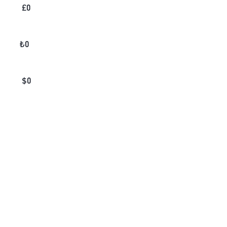
£
0
₺
0
$
0