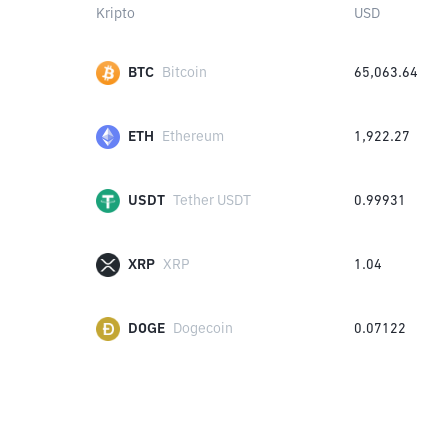
Kripto
USD
BTC
Bitcoin
65,063.64
ETH
Ethereum
1,922.27
USDT
Tether USDT
0.99931
XRP
XRP
1.04
DOGE
Dogecoin
0.07122