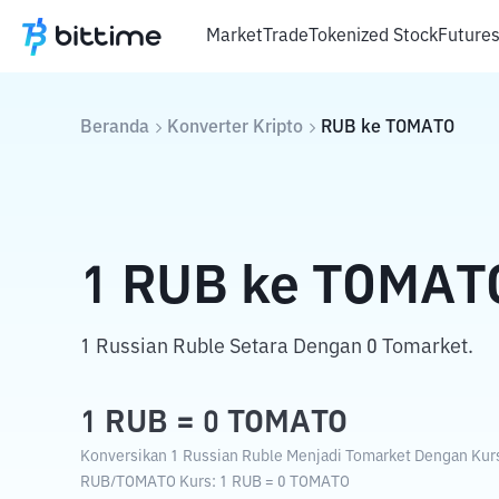
Market
Trade
Tokenized Stock
Future
Beranda
Konverter Kripto
RUB
ke
TOMATO
1
RUB
ke
TOMAT
1 Russian Ruble Setara Dengan 0 Tomarket.
1
RUB
=
0
TOMATO
Konversikan 1 Russian Ruble Menjadi Tomarket Dengan Kurs 
RUB
/
TOMATO
Kurs
: 1
RUB
=
0
TOMATO