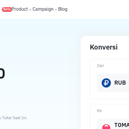
s
Product
Campaign
Blog
Beta
Konversi
Dari
O
RUB
Ke
Tukar Saat Ini.
TOM