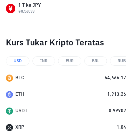
1
T
ke
JPY
¥
0.56033
Kurs Tukar Kripto Teratas
USD
INR
EUR
BRL
RUB
BTC
64,666.17
ETH
1,913.26
USDT
0.99902
XRP
1.04