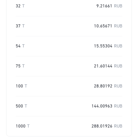
32
T
9.21661
RUB
37
T
10.65671
RUB
54
T
15.55304
RUB
75
T
21.60144
RUB
100
T
28.80192
RUB
500
T
144.00963
RUB
1000
T
288.01926
RUB