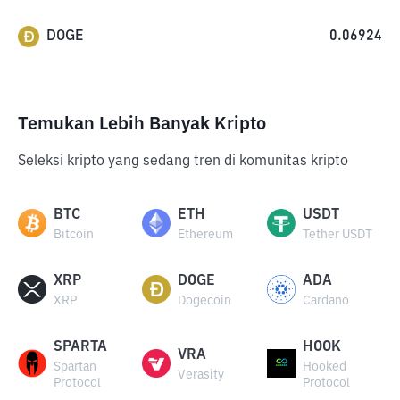
DOGE
0.06924
Temukan Lebih Banyak Kripto
Seleksi kripto yang sedang tren di komunitas kripto
BTC
ETH
USDT
Bitcoin
Ethereum
Tether USDT
XRP
DOGE
ADA
XRP
Dogecoin
Cardano
SPARTA
HOOK
VRA
Spartan
Hooked
Verasity
Protocol
Protocol