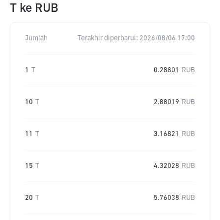
T
ke
RUB
Jumlah
Terakhir diperbarui:
2026/08/06 17:00
1
T
0.28801
RUB
10
T
2.88019
RUB
11
T
3.16821
RUB
15
T
4.32028
RUB
20
T
5.76038
RUB