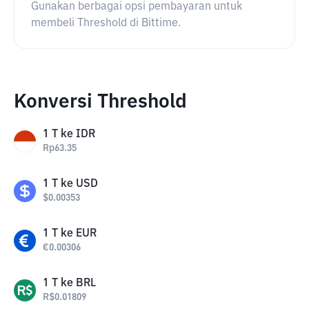
Gunakan berbagai opsi pembayaran untuk
membeli Threshold di Bittime.
Konversi Threshold
1
T
ke
IDR
Rp
63.35
1
T
ke
USD
$
0.00353
1
T
ke
EUR
€
0.00306
1
T
ke
BRL
R$
0.01809