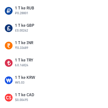
1
T
ke
RUB
₽
0.28801
1
T
ke
GBP
£
0.00262
1
T
ke
INR
₹
0.33689
1
T
ke
TRY
₺
0.16824
1
T
ke
KRW
₩
5.03
1
T
ke
CAD
$
0.00495