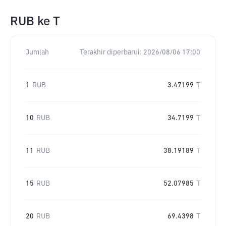
RUB
ke
T
Jumlah
Terakhir diperbarui:
2026/08/06 17:00
1
RUB
3.47199
T
10
RUB
34.7199
T
11
RUB
38.19189
T
15
RUB
52.07985
T
20
RUB
69.4398
T