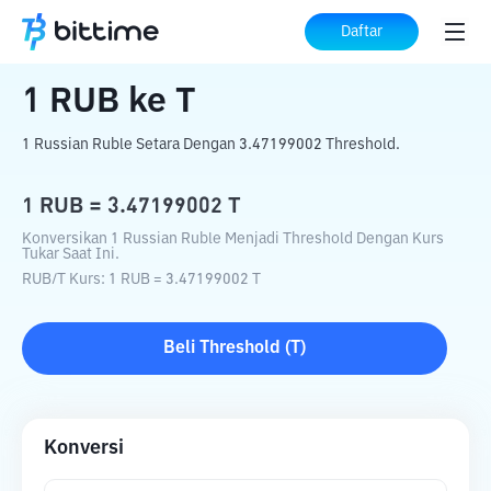
Beranda
Konverter Kripto
RUB
ke
T
Daftar
1
RUB
ke
T
1 Russian Ruble Setara Dengan 3.47199002 Threshold.
1
RUB
=
3.47199002
T
Konversikan 1 Russian Ruble Menjadi Threshold Dengan Kurs
Tukar Saat Ini.
RUB
/
T
Kurs
: 1
RUB
=
3.47199002
T
Beli
Threshold
(
T
)
Konversi