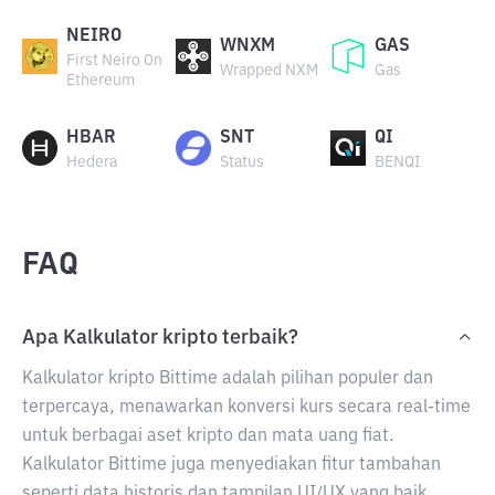
NEIRO
WNXM
GAS
First Neiro On
Wrapped NXM
Gas
Ethereum
HBAR
SNT
QI
Hedera
Status
BENQI
FAQ
Apa Kalkulator kripto terbaik?
Kalkulator kripto Bittime adalah pilihan populer dan
terpercaya, menawarkan konversi kurs secara real-time
untuk berbagai aset kripto dan mata uang fiat.
Kalkulator Bittime juga menyediakan fitur tambahan
seperti data historis dan tampilan UI/UX yang baik