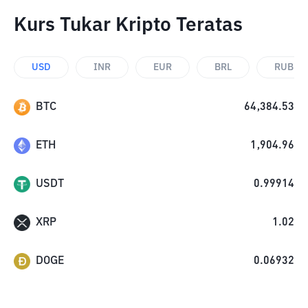
Kurs Tukar Kripto Teratas
USD
INR
EUR
BRL
RUB
BTC
64,384.53
ETH
1,904.96
USDT
0.99914
XRP
1.02
DOGE
0.06932