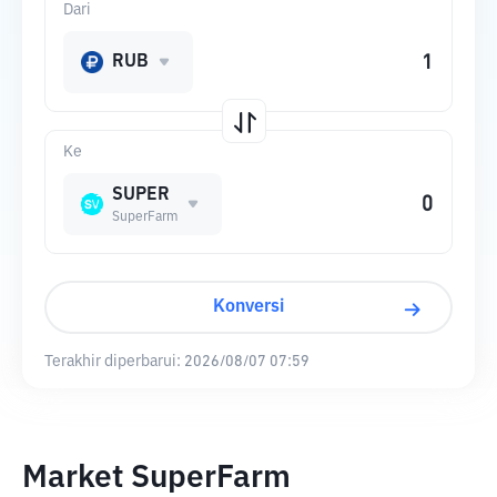
Dari
RUB
Ke
SUPER
SuperFarm
Konversi
Terakhir diperbarui:
2026/08/07 07:59
Market SuperFarm