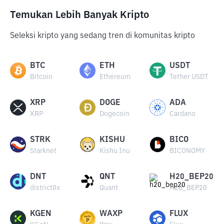
Temukan Lebih Banyak Kripto
Seleksi kripto yang sedang tren di komunitas kripto
BTC
ETH
USDT
Bitcoin
Ethereum
Tether USDT
XRP
DOGE
ADA
XRP
Dogecoin
Cardano
STRK
KISHU
BICO
Starknet
Kishu Inu
BICONOMY
DNT
QNT
H20_BEP20
district0x
Quant
H20_BEP20
KGEN
WAXP
FLUX