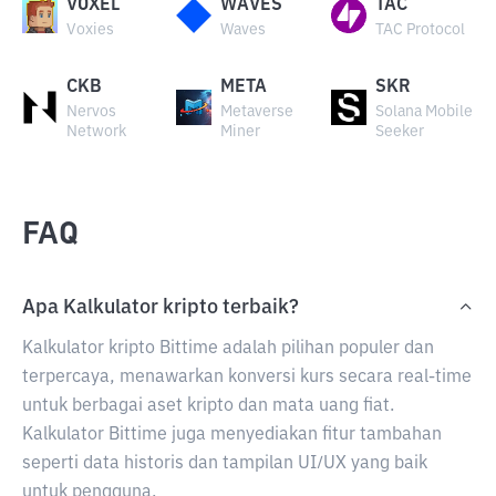
VOXEL
WAVES
TAC
Voxies
Waves
TAC Protocol
CKB
META
SKR
Nervos
Metaverse
Solana Mobile
Network
Miner
Seeker
FAQ
Apa Kalkulator kripto terbaik?
Kalkulator kripto Bittime adalah pilihan populer dan
terpercaya, menawarkan konversi kurs secara real-time
untuk berbagai aset kripto dan mata uang fiat.
Kalkulator Bittime juga menyediakan fitur tambahan
seperti data historis dan tampilan UI/UX yang baik
untuk pengguna.