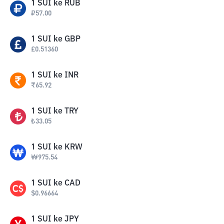
1
SUI
ke
RUB
₽
57.00
1
SUI
ke
GBP
£
0.51360
1
SUI
ke
INR
₹
65.92
1
SUI
ke
TRY
₺
33.05
1
SUI
ke
KRW
₩
975.54
1
SUI
ke
CAD
$
0.96664
1
SUI
ke
JPY