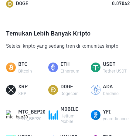
DOGE
0.07042
Temukan Lebih Banyak Kripto
Seleksi kripto yang sedang tren di komunitas kripto
BTC
ETH
USDT
Bitcoin
Ethereum
Tether USDT
XRP
DOGE
ADA
XRP
Dogecoin
Cardano
MOBILE
MTC_BEP20
YFI
Helium
MTC_BEP20
yearn.finance
Mobile