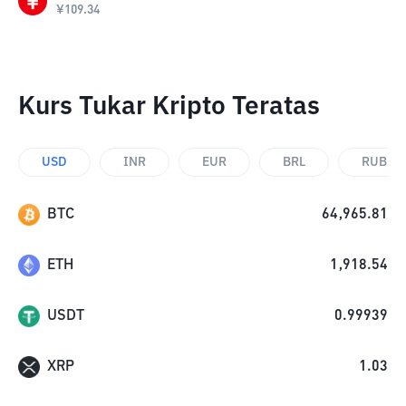
¥
109.34
Kurs Tukar Kripto Teratas
USD
INR
EUR
BRL
RUB
BTC
64,965.81
ETH
1,918.54
USDT
0.99939
XRP
1.03