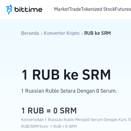
Market
Trade
Tokenized Stock
Future
Beranda
Konverter Kripto
RUB
ke
SRM
1
RUB
ke
SRM
1 Russian Ruble Setara Dengan 0 Serum.
1
RUB
=
0
SRM
Konversikan 1 Russian Ruble Menjadi Serum Dengan Kurs Tuk
RUB
/
SRM
Kurs
: 1
RUB
=
0
SRM