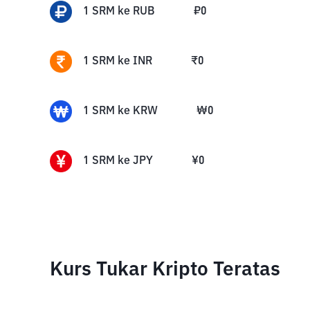
1
SRM
ke
RUB
₽
0
1
SRM
ke
INR
₹
0
1
SRM
ke
KRW
₩
0
1
SRM
ke
JPY
¥
0
Kurs Tukar Kripto Teratas