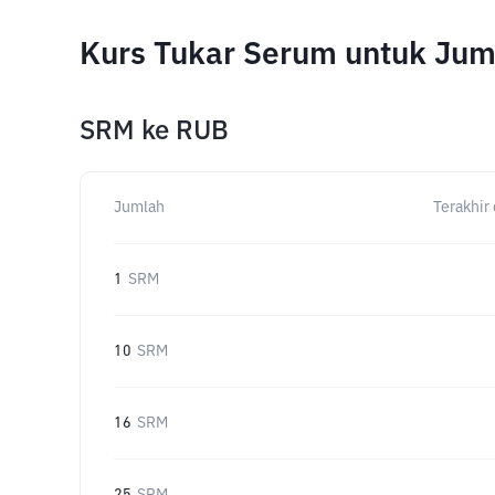
Kurs Tukar Serum untuk Jum
SRM
ke
RUB
Jumlah
Terakhir 
1
SRM
10
SRM
16
SRM