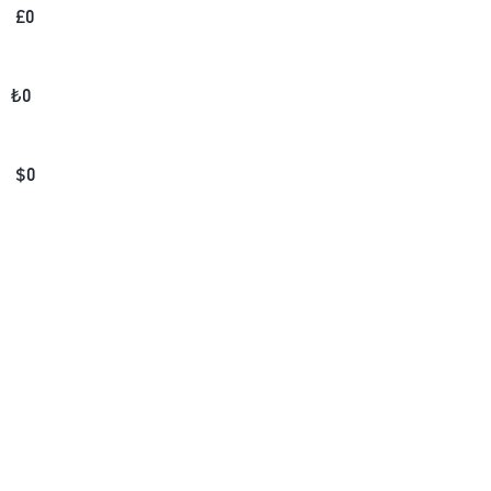
£
0
₺
0
$
0