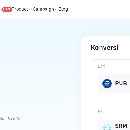
s
Product
Campaign
Blog
Beta
Konversi
Dari
RUB
Ke
ar Saat Ini.
SRM