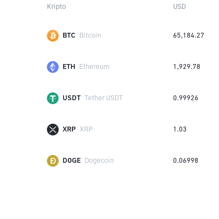
Kripto
USD
BTC
Bitcoin
65,184.27
ETH
Ethereum
1,929.78
USDT
Tether USDT
0.99926
XRP
XRP
1.03
DOGE
Dogecoin
0.06998