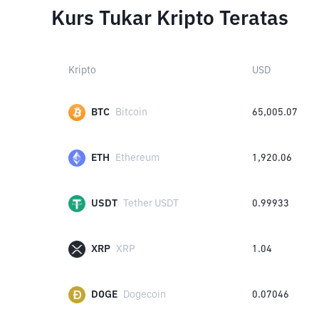
Kurs Tukar Kripto Teratas
Kripto
USD
BTC
Bitcoin
65,005.07
ETH
Ethereum
1,920.06
USDT
Tether USDT
0.99933
XRP
XRP
1.04
DOGE
Dogecoin
0.07046