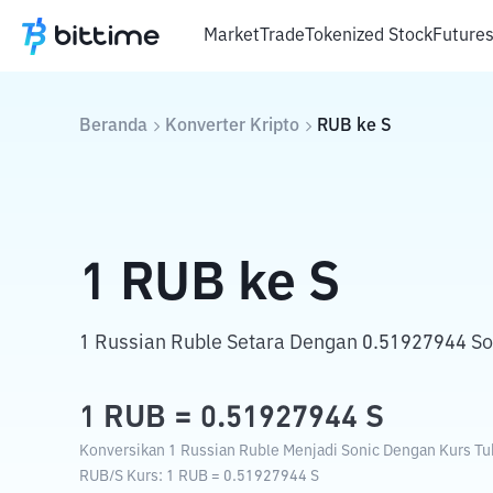
Market
Trade
Tokenized Stock
Future
Beranda
Konverter Kripto
RUB
ke
S
1
RUB
ke
S
1 Russian Ruble Setara Dengan 0.51927944 So
1
RUB
=
0.51927944
S
Konversikan 1 Russian Ruble Menjadi Sonic Dengan Kurs Tuk
RUB
/
S
Kurs
: 1
RUB
=
0.51927944
S