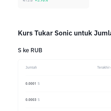
413.8
+
5.96
%
Kurs Tukar Sonic untuk Jum
S
ke
RUB
Jumlah
Terakhir 
0.0001
S
0.0003
S