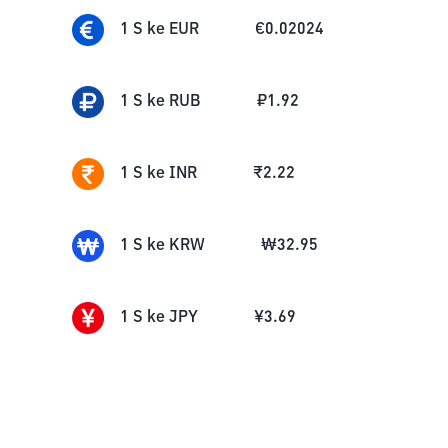
1
S
ke
EUR
€
0.02024
1
S
ke
RUB
₽
1.92
1
S
ke
INR
₹
2.22
1
S
ke
KRW
₩
32.95
1
S
ke
JPY
¥
3.69