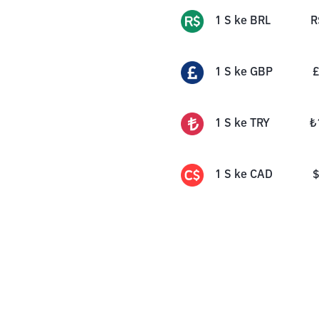
1
S
ke
BRL
R
1
S
ke
GBP
£
1
S
ke
TRY
₺
1
S
ke
CAD