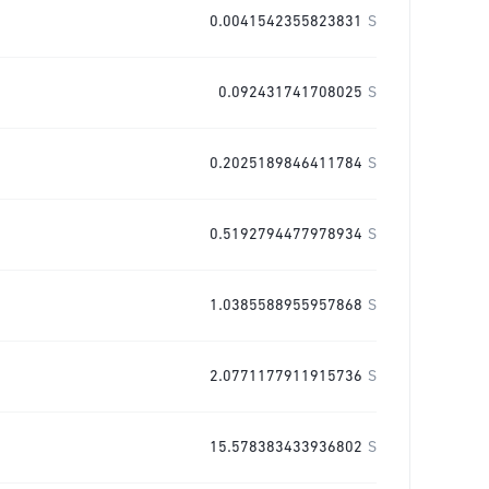
0.0041542355823831
S
0.092431741708025
S
0.2025189846411784
S
0.5192794477978934
S
1.0385588955957868
S
2.0771177911915736
S
15.578383433936802
S