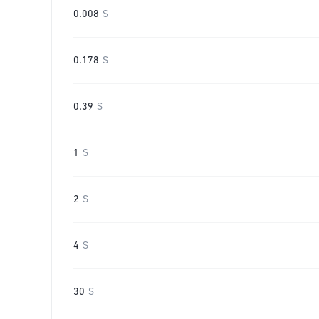
0.008
S
0.178
S
0.39
S
1
S
2
S
4
S
30
S