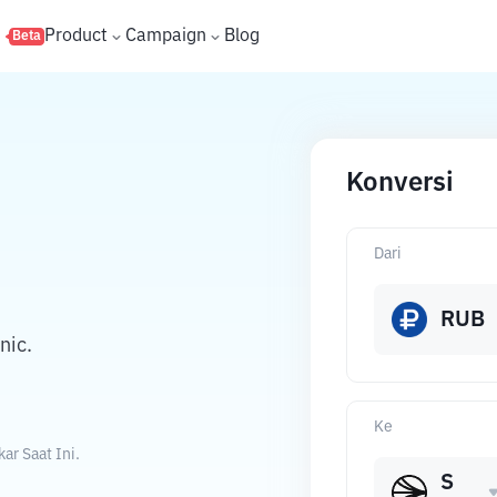
s
Product
Campaign
Blog
Beta
Konversi
Dari
RUB
nic.
Ke
ar Saat Ini.
S