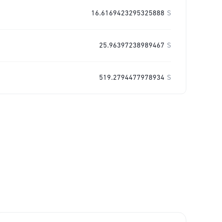
16.6169423295325888
S
25.96397238989467
S
519.2794477978934
S