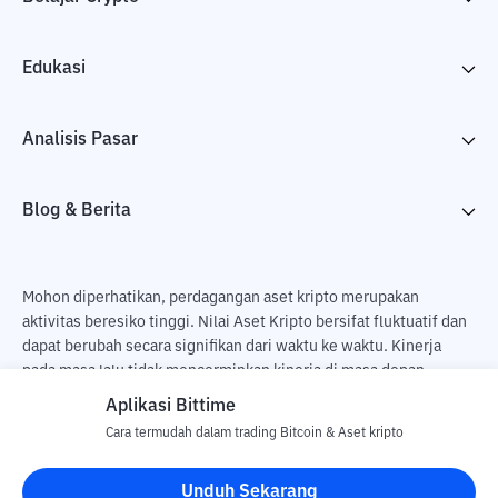
Edukasi
Analisis Pasar
Blog & Berita
Mohon diperhatikan, perdagangan aset kripto merupakan
aktivitas beresiko tinggi. Nilai Aset Kripto bersifat fluktuatif dan
dapat berubah secara signifikan dari waktu ke waktu. Kinerja
pada masa lalu tidak mencerminkan kinerja di masa depan.
Terdapat risiko kehilangan sebagai dampak dari membeli dan
Aplikasi Bittime
menjual aset kripto dan sepenuhnya keputusan independen dari
Cara termudah dalam trading Bitcoin & Aset kripto
pengguna. PT Utama Aset Digital Indonesia (Bittime) tidak
bertanggung jawab atas perubahan fluktuasi dari nilai tukar Aset
Unduh Sekarang
Kripto.