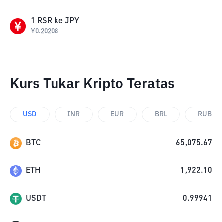
1
RSR
ke
JPY
¥
0.20208
Kurs Tukar Kripto Teratas
USD
INR
EUR
BRL
RUB
BTC
65,075.67
ETH
1,922.10
USDT
0.99941