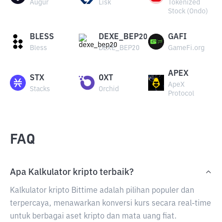
Augur
Lisk
Tokenized
Stock (Ondo)
BLESS
DEXE_BEP20
GAFI
Bless
DEXE_BEP20
GameFi.org
APEX
STX
OXT
ApeX
Stacks
Orchid
Protocol
FAQ
Apa Kalkulator kripto terbaik?
Kalkulator kripto Bittime adalah pilihan populer dan
terpercaya, menawarkan konversi kurs secara real-time
untuk berbagai aset kripto dan mata uang fiat.