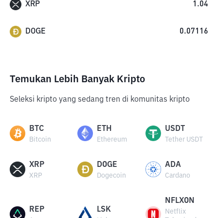
XRP
1.04
DOGE
0.07116
Temukan Lebih Banyak Kripto
Seleksi kripto yang sedang tren di komunitas kripto
BTC
ETH
USDT
Bitcoin
Ethereum
Tether USDT
XRP
DOGE
ADA
XRP
Dogecoin
Cardano
NFLXON
REP
LSK
Netflix