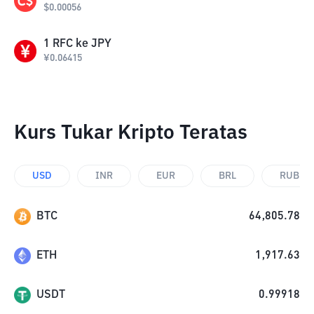
$
0.00056
1
RFC
ke
JPY
¥
0.06415
Kurs Tukar Kripto Teratas
USD
INR
EUR
BRL
RUB
BTC
64,805.78
ETH
1,917.63
USDT
0.99918