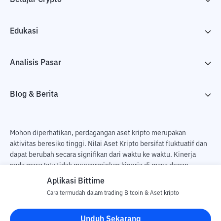
Edukasi
Analisis Pasar
Blog & Berita
Mohon diperhatikan, perdagangan aset kripto merupakan
aktivitas beresiko tinggi. Nilai Aset Kripto bersifat fluktuatif dan
dapat berubah secara signifikan dari waktu ke waktu. Kinerja
pada masa lalu tidak mencerminkan kinerja di masa depan.
Terdapat risiko kehilangan sebagai dampak dari membeli dan
Aplikasi Bittime
menjual aset kripto dan sepenuhnya keputusan independen dari
Cara termudah dalam trading Bitcoin & Aset kripto
pengguna. PT Utama Aset Digital Indonesia (Bittime) tidak
bertanggung jawab atas perubahan fluktuasi dari nilai tukar Aset
Unduh Sekarang
Kripto.