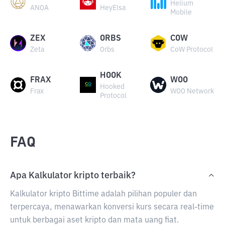
Helium
ANOA
HeyElsa
Mobile
ZEX
ORBS
COW
Zeta
Orbs
CoW Protocol
HOOK
FRAX
WOO
Hooked
Frax
WOO Network
Protocol
FAQ
Apa Kalkulator kripto terbaik?
Kalkulator kripto Bittime adalah pilihan populer dan
terpercaya, menawarkan konversi kurs secara real-time
untuk berbagai aset kripto dan mata uang fiat.