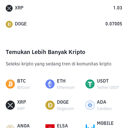
XRP
1.03
DOGE
0.07005
Temukan Lebih Banyak Kripto
Seleksi kripto yang sedang tren di komunitas kripto
BTC
ETH
USDT
Bitcoin
Ethereum
Tether USDT
XRP
DOGE
ADA
XRP
Dogecoin
Cardano
MOBILE
ANOA
ELSA