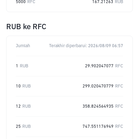
5000
RFC
167.21263
RUB
RUB
ke
RFC
Jumlah
Terakhir diperbarui:
2026/08/09 06:57
1
RUB
29.902047077
RFC
10
RUB
299.020470779
RFC
12
RUB
358.824564935
RFC
25
RUB
747.551176949
RFC