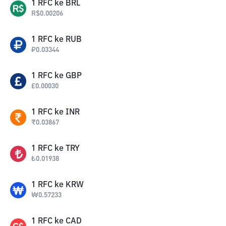
1
RFC
ke
BRL
R$
0.00206
1
RFC
ke
RUB
₽
0.03344
1
RFC
ke
GBP
£
0.00030
1
RFC
ke
INR
₹
0.03867
1
RFC
ke
TRY
₺
0.01938
1
RFC
ke
KRW
₩
0.57233
1
RFC
ke
CAD