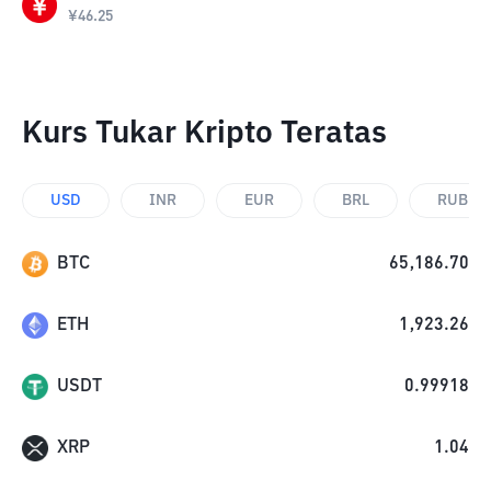
¥
46.25
Kurs Tukar Kripto Teratas
USD
INR
EUR
BRL
RUB
BTC
65,186.70
ETH
1,923.26
USDT
0.99918
XRP
1.04