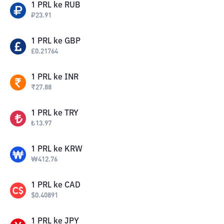
1
PRL
ke
RUB
₽
23.91
1
PRL
ke
GBP
£
0.21764
1
PRL
ke
INR
₹
27.88
1
PRL
ke
TRY
₺
13.97
1
PRL
ke
KRW
₩
412.76
1
PRL
ke
CAD
$
0.40891
1
PRL
ke
JPY