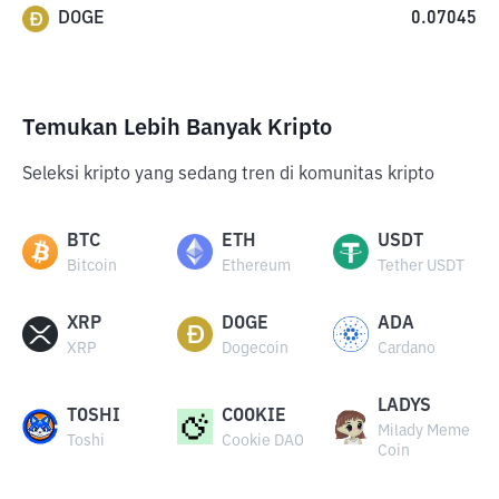
DOGE
0.07045
Temukan Lebih Banyak Kripto
Seleksi kripto yang sedang tren di komunitas kripto
BTC
ETH
USDT
Bitcoin
Ethereum
Tether USDT
XRP
DOGE
ADA
XRP
Dogecoin
Cardano
LADYS
TOSHI
COOKIE
Milady Meme
Toshi
Cookie DAO
Coin