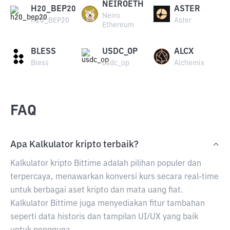
NEIROETH
H20_BEP20
ASTER
Neiro
H20_BEP20
Aster
Ethereum
BLESS
USDC_OP
ALCX
Bless
usdc_op
Alchemix
FAQ
Apa Kalkulator kripto terbaik?
Kalkulator kripto Bittime adalah pilihan populer dan
terpercaya, menawarkan konversi kurs secara real-time
untuk berbagai aset kripto dan mata uang fiat.
Kalkulator Bittime juga menyediakan fitur tambahan
seperti data historis dan tampilan UI/UX yang baik