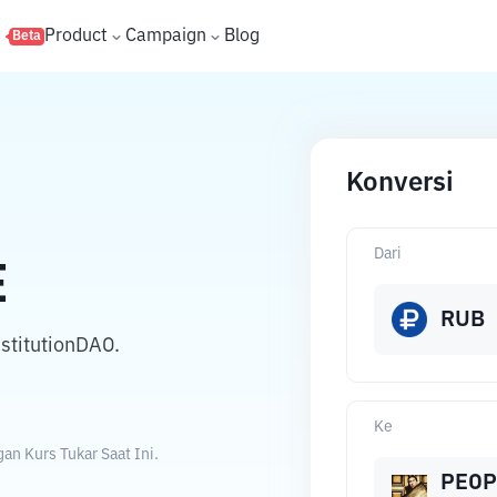
s
Product
Campaign
Blog
Beta
Konversi
Dari
E
RUB
stitutionDAO.
Ke
n Kurs Tukar Saat Ini.
PEOP