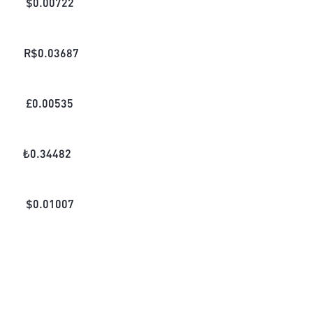
$
0.00722
R$
0.03687
£
0.00535
₺
0.34482
$
0.01007