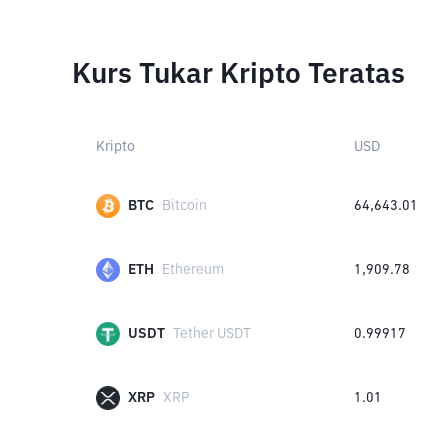
Kurs Tukar Kripto Teratas
Kripto
USD
BTC
Bitcoin
64,643.01
ETH
Ethereum
1,909.78
USDT
Tether USDT
0.99917
XRP
XRP
1.01