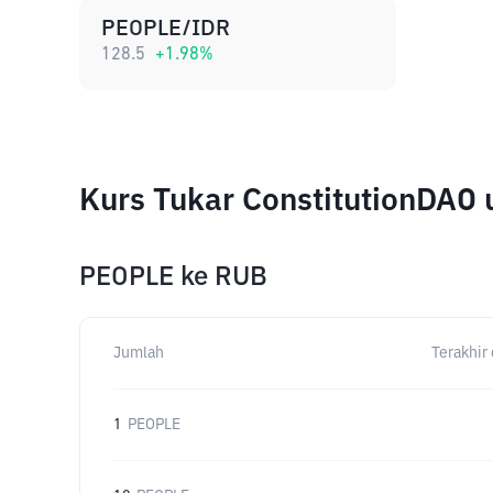
PEOPLE/IDR
128.5
+
1.98
%
Kurs Tukar ConstitutionDAO
PEOPLE
ke
RUB
Jumlah
Terakhir 
1
PEOPLE