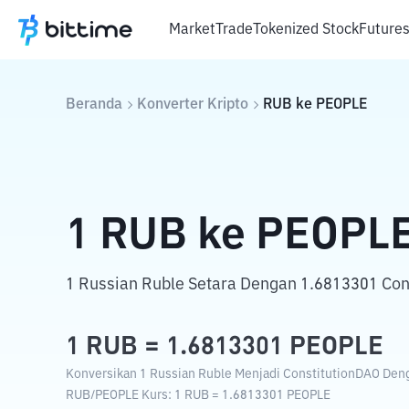
Market
Trade
Tokenized Stock
Future
Beranda
Konverter Kripto
RUB
ke
PEOPLE
1
RUB
ke
PEOPL
1 Russian Ruble Setara Dengan 1.6813301 Con
1
RUB
=
1.6813301
PEOPLE
Konversikan 1 Russian Ruble Menjadi ConstitutionDAO Denga
RUB
/
PEOPLE
Kurs
: 1
RUB
=
1.6813301
PEOPLE