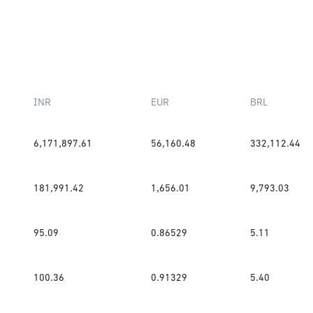
INR
EUR
BRL
6,171,897.61
56,160.48
332,112.44
181,991.42
1,656.01
9,793.03
95.09
0.86529
5.11
100.36
0.91329
5.40