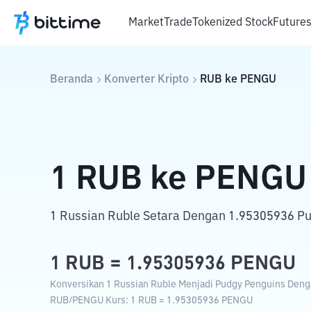
Market
Trade
Tokenized Stock
Future
Beranda
Konverter Kripto
RUB
ke
PENGU
1
RUB
ke
PENGU
1 Russian Ruble Setara Dengan 1.95305936 P
1
RUB
=
1.95305936
PENGU
Konversikan 1 Russian Ruble Menjadi Pudgy Penguins Dengan
RUB
/
PENGU
Kurs
: 1
RUB
=
1.95305936
PENGU