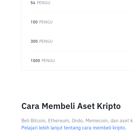
54
PENGU
100
PENGU
300
PENGU
1000
PENGU
Cara Membeli Aset Kripto
Beli Bitcoin, Ethereum, Ondo, Memecoin, dan aset k
Pelajari lebih lanjut tentang cara membeli kripto.