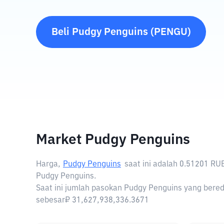
Beli
Pudgy Penguins
(
PENGU
)
Market Pudgy Penguins
Harga,
Pudgy Penguins
saat ini adalah
0.51201 RU
Pudgy Penguins.
Saat ini jumlah pasokan Pudgy Penguins yang bereda
sebesar₽ 31,627,938,336.3671