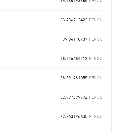
19.530593685
PENGU
23.436712422
PENGU
39.06118737
PENGU
48.826484212
PENGU
58.591781055
PENGU
62.497899792
PENGU
72.263196635
PENGU