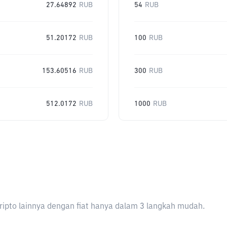
27.64892
RUB
54
RUB
51.20172
RUB
100
RUB
153.60516
RUB
300
RUB
512.0172
RUB
1000
RUB
ripto lainnya dengan fiat hanya dalam 3 langkah mudah.