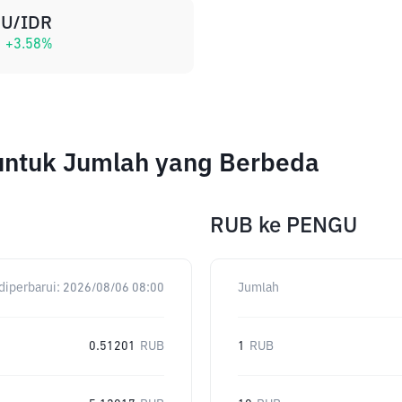
U/IDR
+
3.58
%
untuk Jumlah yang Berbeda
RUB
ke
PENGU
diperbarui:
2026/08/06 08:00
Jumlah
0.51201
RUB
1
RUB