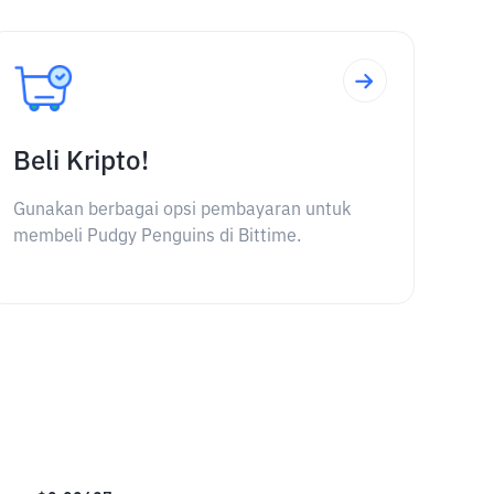
Beli Kripto!
Gunakan berbagai opsi pembayaran untuk
membeli Pudgy Penguins di Bittime.