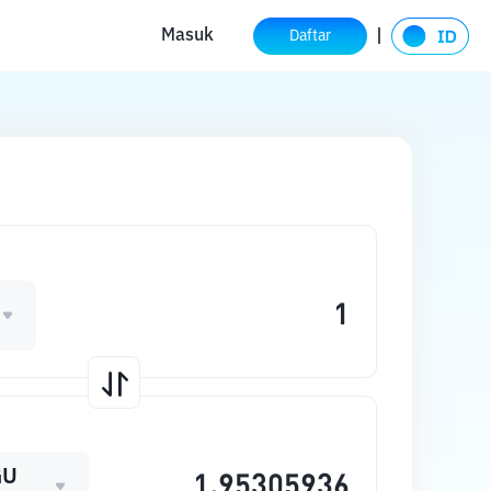
Masuk
Daftar
GU