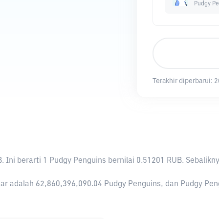
Pudgy Pe
Terakhir diperbarui:
2
B
. Ini berarti 1 Pudgy Penguins bernilai 0.51201 RUB. Sebal
r adalah 62,860,396,090.04 Pudgy Penguins, dan Pudgy Penguin