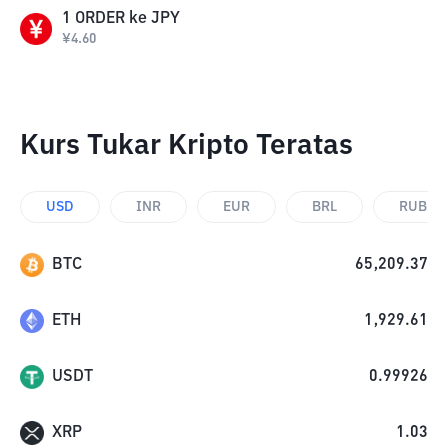
1
ORDER
ke
JPY
¥
4.60
Kurs Tukar Kripto Teratas
USD
INR
EUR
BRL
RUB
BTC
65,209.37
ETH
1,929.61
USDT
0.99926
XRP
1.03