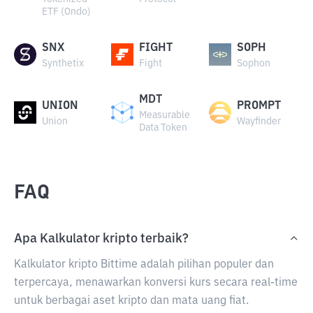
ETF (Ondo)
SNX
FIGHT
SOPH
Synthetix
Fight
Sophon
MDT
UNION
PROMPT
Measurable
Union
Wayfinder
Data Token
FAQ
Apa Kalkulator kripto terbaik?
Kalkulator kripto Bittime adalah pilihan populer dan
terpercaya, menawarkan konversi kurs secara real-time
untuk berbagai aset kripto dan mata uang fiat.