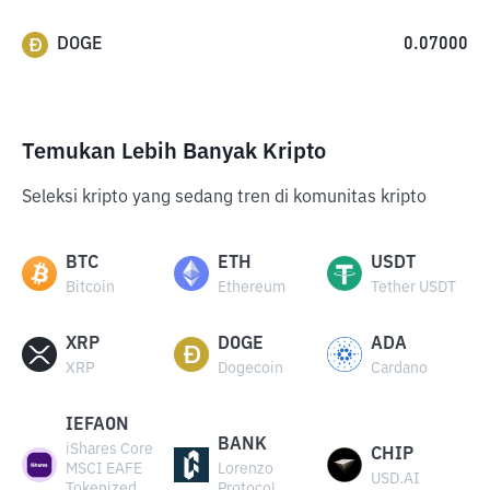
DOGE
0.07000
Temukan Lebih Banyak Kripto
Seleksi kripto yang sedang tren di komunitas kripto
BTC
ETH
USDT
Bitcoin
Ethereum
Tether USDT
XRP
DOGE
ADA
XRP
Dogecoin
Cardano
IEFAON
BANK
iShares Core
CHIP
MSCI EAFE
Lorenzo
USD.AI
Tokenized
Protocol