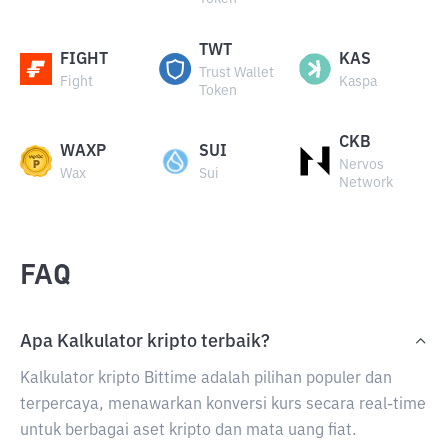
TWT
FIGHT
KAS
Trust Wallet
Fight
Kaspa
Token
CKB
WAXP
SUI
Nervos
Wax
Sui
Network
FAQ
Apa Kalkulator kripto terbaik?
Kalkulator kripto Bittime adalah pilihan populer dan
terpercaya, menawarkan konversi kurs secara real-time
untuk berbagai aset kripto dan mata uang fiat.