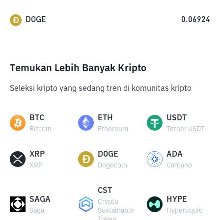
DOGE
0.06924
Temukan Lebih Banyak Kripto
Seleksi kripto yang sedang tren di komunitas kripto
BTC
ETH
USDT
Bitcoin
Ethereum
Tether USDT
XRP
DOGE
ADA
XRP
Dogecoin
Cardano
CST
SAGA
HYPE
Crypto
Saga
Sustainable
Hyperliquid
Token