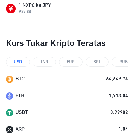
1
NXPC
ke
JPY
¥
37.88
Kurs Tukar Kripto Teratas
USD
INR
EUR
BRL
RUB
BTC
64,649.74
ETH
1,913.04
USDT
0.99902
XRP
1.04