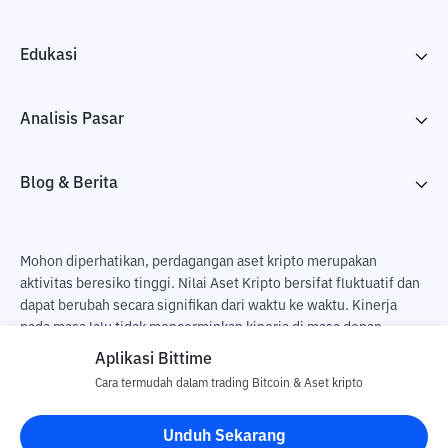
Edukasi
Analisis Pasar
Blog & Berita
Mohon diperhatikan, perdagangan aset kripto merupakan
aktivitas beresiko tinggi. Nilai Aset Kripto bersifat fluktuatif dan
dapat berubah secara signifikan dari waktu ke waktu. Kinerja
pada masa lalu tidak mencerminkan kinerja di masa depan.
Terdapat risiko kehilangan sebagai dampak dari membeli dan
Aplikasi Bittime
menjual aset kripto dan sepenuhnya keputusan independen dari
Cara termudah dalam trading Bitcoin & Aset kripto
pengguna. PT Utama Aset Digital Indonesia (Bittime) tidak
bertanggung jawab atas perubahan fluktuasi dari nilai tukar Aset
Unduh Sekarang
Kripto.