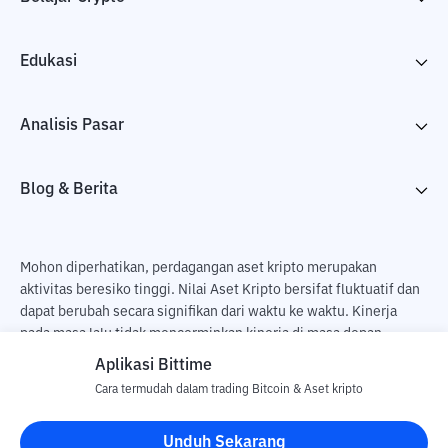
Edukasi
Analisis Pasar
Blog & Berita
Mohon diperhatikan, perdagangan aset kripto merupakan
aktivitas beresiko tinggi. Nilai Aset Kripto bersifat fluktuatif dan
dapat berubah secara signifikan dari waktu ke waktu. Kinerja
pada masa lalu tidak mencerminkan kinerja di masa depan.
Terdapat risiko kehilangan sebagai dampak dari membeli dan
Aplikasi Bittime
menjual aset kripto dan sepenuhnya keputusan independen dari
Cara termudah dalam trading Bitcoin & Aset kripto
pengguna. PT Utama Aset Digital Indonesia (Bittime) tidak
bertanggung jawab atas perubahan fluktuasi dari nilai tukar Aset
Unduh Sekarang
Kripto.