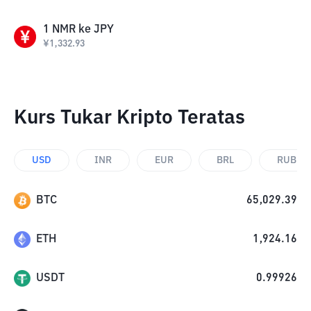
1
NMR
ke
JPY
¥
1,332.93
Kurs Tukar Kripto Teratas
USD
INR
EUR
BRL
RUB
BTC
65,029.39
ETH
1,924.16
USDT
0.99926