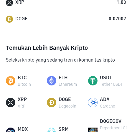
XRP
1.03
DOGE
0.07002
Temukan Lebih Banyak Kripto
Seleksi kripto yang sedang tren di komunitas kripto
BTC
ETH
USDT
Bitcoin
Ethereum
Tether USDT
XRP
DOGE
ADA
XRP
Dogecoin
Cardano
DOGEGOV
Department Of
MDX
SRM