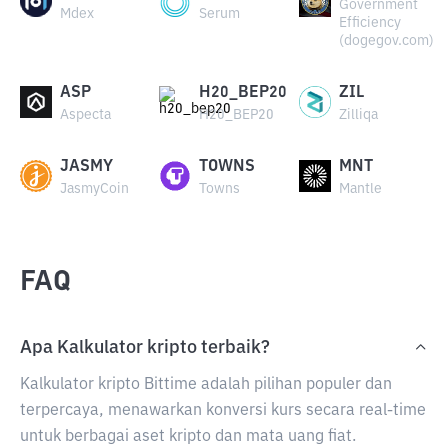
Government
Mdex
Serum
Efficiency
(dogegov.com)
ASP
H20_BEP20
ZIL
Aspecta
H20_BEP20
Zilliqa
JASMY
TOWNS
MNT
JasmyCoin
Towns
Mantle
FAQ
Apa Kalkulator kripto terbaik?
Kalkulator kripto Bittime adalah pilihan populer dan
terpercaya, menawarkan konversi kurs secara real-time
untuk berbagai aset kripto dan mata uang fiat.