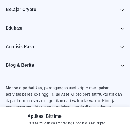
Belajar Crypto
Edukasi
Analisis Pasar
Blog & Berita
Mohon diperhatikan, perdagangan aset kripto merupakan
aktivitas beresiko tinggi. Nilai Aset Kripto bersifat fluktuatif dan
dapat berubah secara signifikan dari waktu ke waktu. Kinerja
pada masa lalu tidak mencerminkan kinerja di masa depan.
Terdapat risiko kehilangan sebagai dampak dari membeli dan
Aplikasi Bittime
menjual aset kripto dan sepenuhnya keputusan independen dari
Cara termudah dalam trading Bitcoin & Aset kripto
pengguna. PT Utama Aset Digital Indonesia (Bittime) tidak