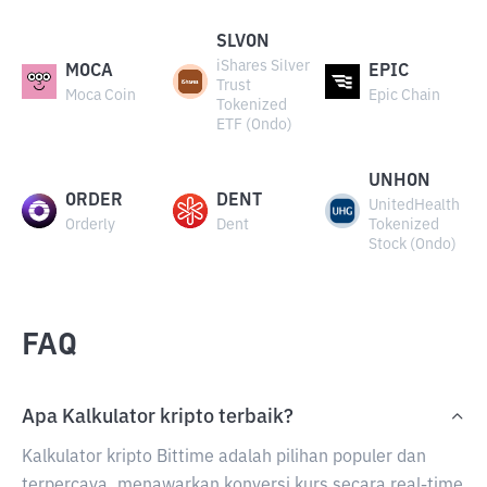
SLVON
iShares Silver
MOCA
EPIC
Trust
Moca Coin
Epic Chain
Tokenized
ETF (Ondo)
UNHON
ORDER
DENT
UnitedHealth
Orderly
Dent
Tokenized
Stock (Ondo)
FAQ
Apa Kalkulator kripto terbaik?
Kalkulator kripto Bittime adalah pilihan populer dan
terpercaya, menawarkan konversi kurs secara real-time