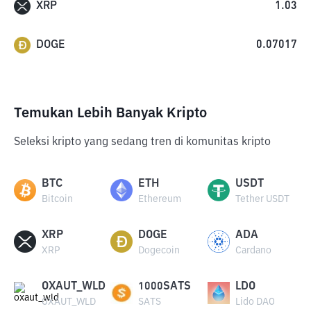
XRP
1.03
DOGE
0.07017
Temukan Lebih Banyak Kripto
Seleksi kripto yang sedang tren di komunitas kripto
BTC
ETH
USDT
Bitcoin
Ethereum
Tether USDT
XRP
DOGE
ADA
XRP
Dogecoin
Cardano
OXAUT_WLD
1000SATS
LDO
OXAUT_WLD
SATS
Lido DAO