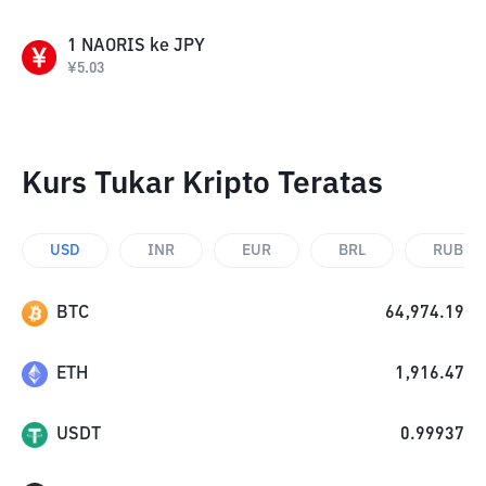
1
NAORIS
ke
JPY
¥
5.03
Kurs Tukar Kripto Teratas
USD
INR
EUR
BRL
RUB
BTC
64,974.19
ETH
1,916.47
USDT
0.99937