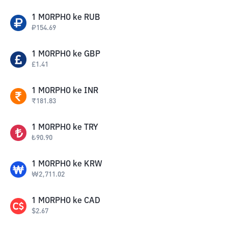
1
MORPHO
ke
RUB
₽
154.69
1
MORPHO
ke
GBP
£
1.41
1
MORPHO
ke
INR
₹
181.83
1
MORPHO
ke
TRY
₺
90.90
1
MORPHO
ke
KRW
₩
2,711.02
1
MORPHO
ke
CAD
$
2.67