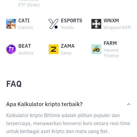
ETF (Ondo)
CATI
ESPORTS
WNXM
Catizen
Yooldo
Wrapped NXM
FARM
BEAT
ZAMA
Harvest
Audiera
Zama
Finance
FAQ
Apa Kalkulator kripto terbaik?
Kalkulator kripto Bittime adalah pilihan populer dan
terpercaya, menawarkan konversi kurs secara real-time
untuk berbagai aset kripto dan mata uang fiat.