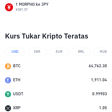
1
MORPHO
ke
JPY
¥
301.37
Kurs Tukar Kripto Teratas
USD
INR
EUR
BRL
RUB
BTC
64,762.30
ETH
1,911.04
USDT
0.99903
XRP
1.05