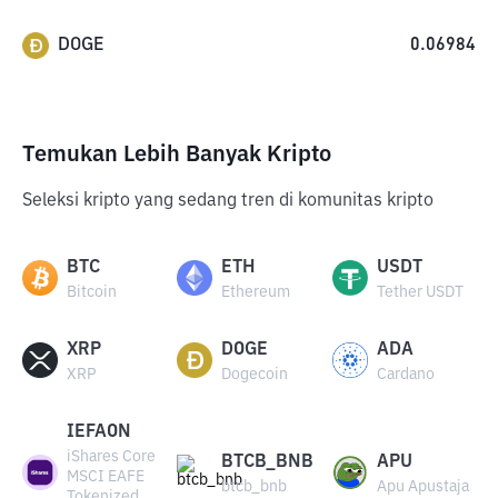
DOGE
0.06984
Temukan Lebih Banyak Kripto
Seleksi kripto yang sedang tren di komunitas kripto
BTC
ETH
USDT
Bitcoin
Ethereum
Tether USDT
XRP
DOGE
ADA
XRP
Dogecoin
Cardano
IEFAON
iShares Core
BTCB_BNB
APU
MSCI EAFE
btcb_bnb
Apu Apustaja
Tokenized