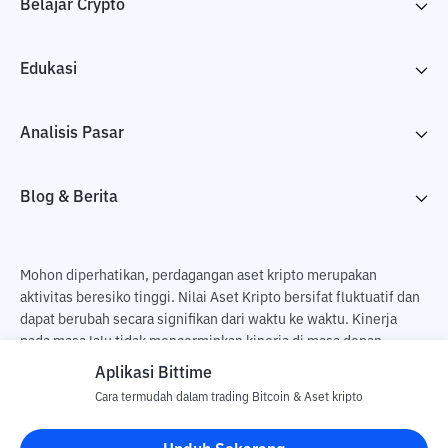
Belajar Crypto
Edukasi
Analisis Pasar
Blog & Berita
Mohon diperhatikan, perdagangan aset kripto merupakan
aktivitas beresiko tinggi. Nilai Aset Kripto bersifat fluktuatif dan
dapat berubah secara signifikan dari waktu ke waktu. Kinerja
pada masa lalu tidak mencerminkan kinerja di masa depan.
Terdapat risiko kehilangan sebagai dampak dari membeli dan
Aplikasi Bittime
menjual aset kripto dan sepenuhnya keputusan independen dari
Cara termudah dalam trading Bitcoin & Aset kripto
pengguna. PT Utama Aset Digital Indonesia (Bittime) tidak
bertanggung jawab atas perubahan fluktuasi dari nilai tukar Aset