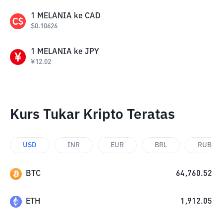
1
MELANIA
ke
CAD
$
0.10626
1
MELANIA
ke
JPY
¥
12.02
Kurs Tukar Kripto Teratas
USD
INR
EUR
BRL
RUB
BTC
64,760.52
ETH
1,912.05