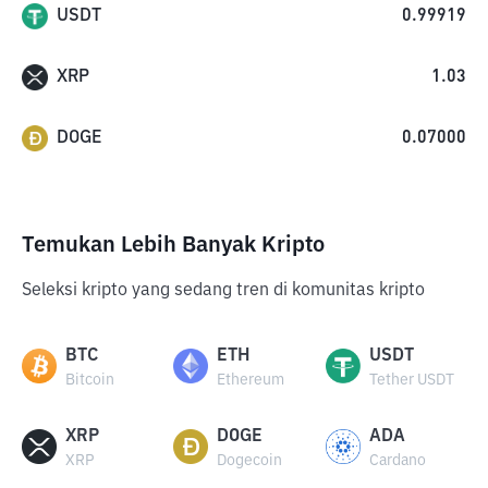
USDT
0.99919
XRP
1.03
DOGE
0.07000
Temukan Lebih Banyak Kripto
Seleksi kripto yang sedang tren di komunitas kripto
BTC
ETH
USDT
Bitcoin
Ethereum
Tether USDT
XRP
DOGE
ADA
XRP
Dogecoin
Cardano