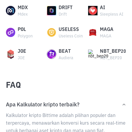
MDX
DRIFT
AI
Mdex
Drift
Sleepless AI
POL
USELESS
MAGA
Polygon
Useless Coin
MAGA
JOE
BEAT
NBT_BEP20
JOE
Audiera
NBT_BEP20
FAQ
Apa Kalkulator kripto terbaik?
Kalkulator kripto Bittime adalah pilihan populer dan
terpercaya, menawarkan konversi kurs secara real-time
untuk berbagai aset kripto dan mata uang fiat.