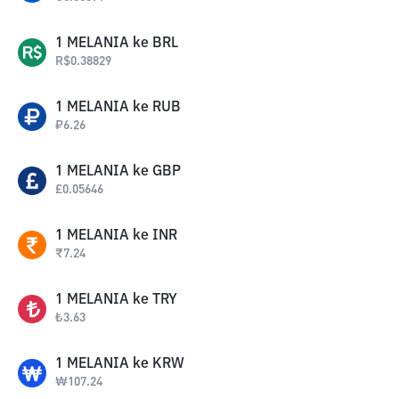
1
MELANIA
ke
BRL
R$
0.38829
1
MELANIA
ke
RUB
₽
6.26
1
MELANIA
ke
GBP
£
0.05646
1
MELANIA
ke
INR
₹
7.24
1
MELANIA
ke
TRY
₺
3.63
1
MELANIA
ke
KRW
₩
107.24