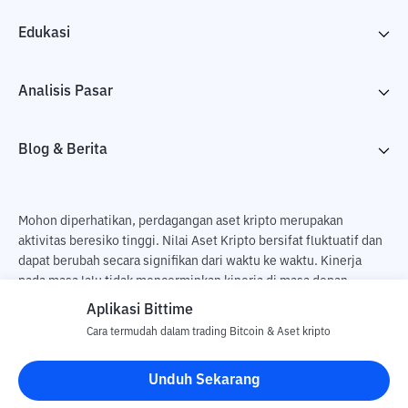
Edukasi
Analisis Pasar
Blog & Berita
Mohon diperhatikan, perdagangan aset kripto merupakan
aktivitas beresiko tinggi. Nilai Aset Kripto bersifat fluktuatif dan
dapat berubah secara signifikan dari waktu ke waktu. Kinerja
pada masa lalu tidak mencerminkan kinerja di masa depan.
Terdapat risiko kehilangan sebagai dampak dari membeli dan
Aplikasi Bittime
menjual aset kripto dan sepenuhnya keputusan independen dari
Cara termudah dalam trading Bitcoin & Aset kripto
pengguna. PT Utama Aset Digital Indonesia (Bittime) tidak
bertanggung jawab atas perubahan fluktuasi dari nilai tukar Aset
Unduh Sekarang
Kripto.