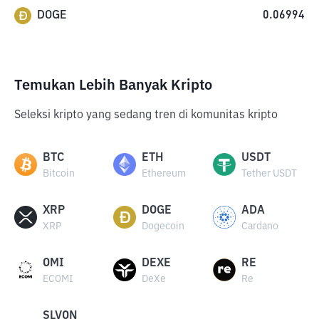
DOGE
0.06994
Temukan Lebih Banyak Kripto
Seleksi kripto yang sedang tren di komunitas kripto
BTC
ETH
USDT
Bitcoin
Ethereum
Tether USDT
XRP
DOGE
ADA
XRP
Dogecoin
Cardano
OMI
DEXE
RE
ECOMI
DeXe
Re
SLVON