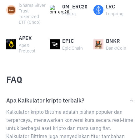
iShares Silver
OM_ERC20
LRC
Trust
Mantra
Loopring
Tokenized
ETF (Ondo)
APEX
EPIC
BNKR
ApeX
Epic Chain
BankrCoin
Protocol
FAQ
Apa Kalkulator kripto terbaik?
Kalkulator kripto Bittime adalah pilihan populer dan
terpercaya, menawarkan konversi kurs secara real-time
untuk berbagai aset kripto dan mata uang fiat.
Kalkulator Bittime juga menyediakan fitur tambahan