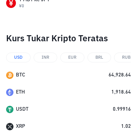
1
MDT
ke
JPY
¥
0
Kurs Tukar Kripto Teratas
USD
INR
EUR
BRL
RUB
BTC
64,928.64
ETH
1,918.64
USDT
0.99916
XRP
1.02