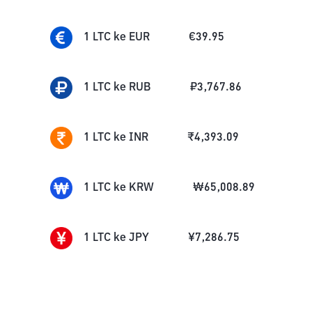
1
LTC
ke
EUR
€
39.95
1
LTC
ke
RUB
₽
3,767.86
1
LTC
ke
INR
₹
4,393.09
1
LTC
ke
KRW
₩
65,008.89
1
LTC
ke
JPY
¥
7,286.75