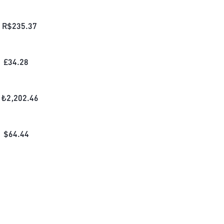
R$
235.37
£
34.28
₺
2,202.46
$
64.44