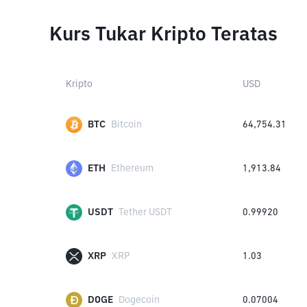
Kurs Tukar Kripto Teratas
Kripto
USD
BTC
Bitcoin
64,754.31
ETH
Ethereum
1,913.84
USDT
Tether USDT
0.99920
XRP
XRP
1.03
DOGE
Dogecoin
0.07004