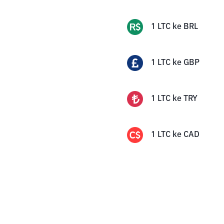
1
LTC
ke
BRL
1
LTC
ke
GBP
1
LTC
ke
TRY
1
LTC
ke
CAD