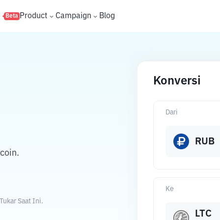
s
Product
Campaign
Blog
Beta
Konversi
Dari
RUB
coin.
Ke
ukar Saat Ini.
LTC