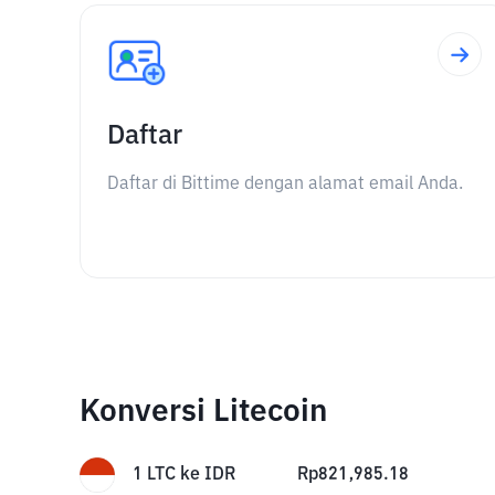
Daftar
Daftar di Bittime dengan alamat email Anda.
Konversi Litecoin
1
LTC
ke
IDR
Rp
821,985.18