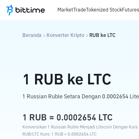
Market
Trade
Tokenized Stock
Future
Beranda
Konverter Kripto
RUB
ke
LTC
1
RUB
ke
LTC
1 Russian Ruble Setara Dengan 0.0002654 Lite
1
RUB
=
0.0002654
LTC
Konversikan 1 Russian Ruble Menjadi Litecoin Dengan Kurs T
RUB
/
LTC
Kurs
: 1
RUB
=
0.0002654
LTC