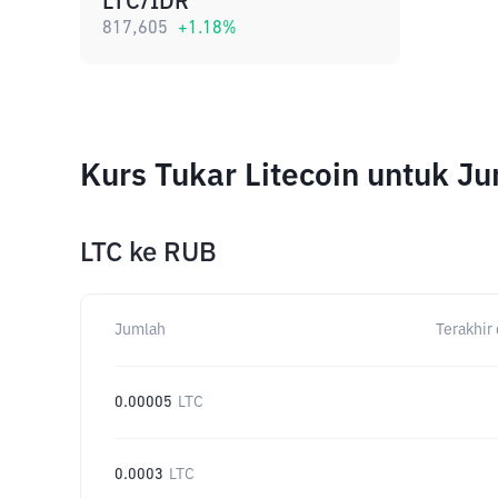
LTC/IDR
817,605
+
1.18
%
Kurs Tukar Litecoin untuk J
LTC
ke
RUB
Jumlah
Terakhir 
0.00005
LTC
0.0003
LTC