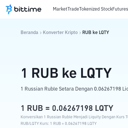
Market
Trade
Tokenized Stock
Future
Beranda
Konverter Kripto
RUB
ke
LQTY
1
RUB
ke
LQTY
1 Russian Ruble Setara Dengan 0.06267198 Liq
1
RUB
=
0.06267198
LQTY
Konversikan 1 Russian Ruble Menjadi Liquity Dengan Kurs Tu
RUB
/
LQTY
Kurs
: 1
RUB
=
0.06267198
LQTY