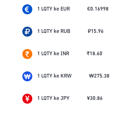
1
LQTY
ke
EUR
€
0.16998
1
LQTY
ke
RUB
₽
15.96
1
LQTY
ke
INR
₹
18.60
1
LQTY
ke
KRW
₩
275.38
1
LQTY
ke
JPY
¥
30.86