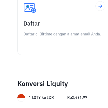
Daftar
Daftar di Bittime dengan alamat email Anda.
Konversi Liquity
1
LQTY
ke
IDR
Rp
3,481.99