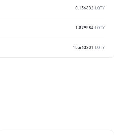
0.156632
LQTY
1.879584
LQTY
15.663201
LQTY