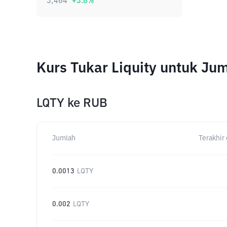
3,464
+
3.8
%
Kurs Tukar Liquity untuk Ju
LQTY
ke
RUB
Jumlah
Terakhir 
0.0013
LQTY
0.002
LQTY