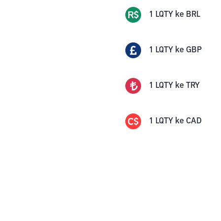
1
LQTY
ke
BRL
1
LQTY
ke
GBP
1
LQTY
ke
TRY
1
LQTY
ke
CAD