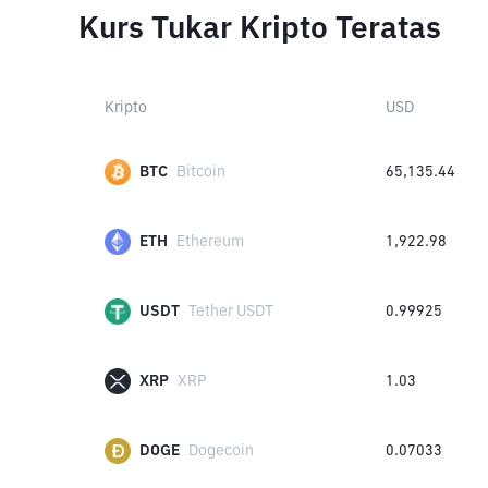
Kurs Tukar Kripto Teratas
Kripto
USD
BTC
Bitcoin
65,135.44
ETH
Ethereum
1,922.98
USDT
Tether USDT
0.99925
XRP
XRP
1.03
DOGE
Dogecoin
0.07033