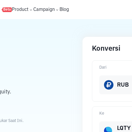
s
Product
Campaign
Blog
Beta
Konversi
Dari
RUB
uity.
Ke
kar Saat Ini.
LQTY