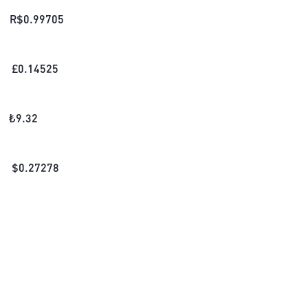
R$
0.99705
£
0.14525
₺
9.32
$
0.27278