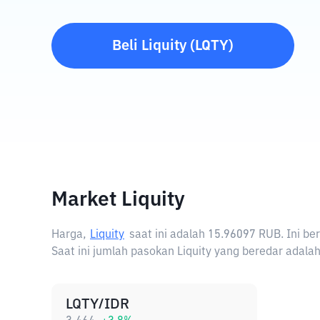
Beli
Liquity
(
LQTY
)
Market Liquity
Harga,
Liquity
saat ini adalah
15.96097 RUB
. Ini b
Saat ini jumlah pasokan Liquity yang beredar adalah
LQTY/IDR