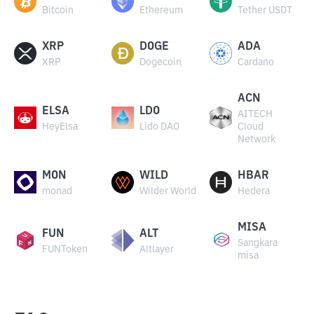
Bitcoin
Ethereum
Tether USDT
XRP
DOGE
ADA
XRP
Dogecoin
Cardano
ACN
ELSA
LDO
AITECH
HeyElsa
Lido DAO
Cloud
Network
MON
WILD
HBAR
monad
Wilder World
Hedera
MISA
FUN
ALT
Sangkara
FUNToken
Altlayer
misa