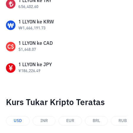
1
LLYON
ke
TRY
₺
56,402.60
1
LLYON
ke
KRW
₩
1,666,191.73
1
LLYON
ke
CAD
$
1,648.07
1
LLYON
ke
JPY
¥
186,226.49
Kurs Tukar Kripto Teratas
USD
INR
EUR
BRL
RUB