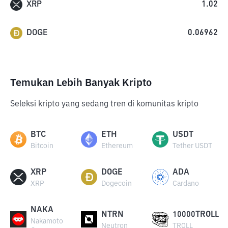
XRP
1.02
DOGE
0.06962
Temukan Lebih Banyak Kripto
Seleksi kripto yang sedang tren di komunitas kripto
BTC
ETH
USDT
Bitcoin
Ethereum
Tether USDT
XRP
DOGE
ADA
XRP
Dogecoin
Cardano
NAKA
NTRN
10000TROLL
Nakamoto
Neutron
TROLL