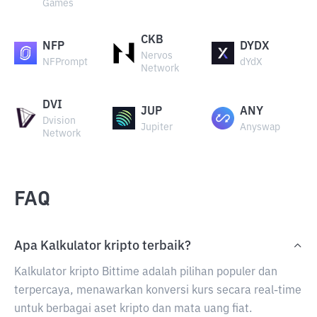
Games
CKB
NFP
DYDX
Nervos
NFPrompt
dYdX
Network
DVI
JUP
ANY
Dvision
Jupiter
Anyswap
Network
FAQ
Apa Kalkulator kripto terbaik?
Kalkulator kripto Bittime adalah pilihan populer dan
terpercaya, menawarkan konversi kurs secara real-time
untuk berbagai aset kripto dan mata uang fiat.