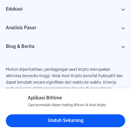
Edukasi
Analisis Pasar
Blog & Berita
Mohon diperhatikan, perdagangan aset kripto merupakan
aktivitas beresiko tinggi. Nilai Aset Kripto bersifat fluktuatif dan
dapat berubah secara signifikan dari waktu ke waktu. Kinerja
pada masa lalu tidak mencerminkan kinerja di masa depan.
Terdapat risiko kehilangan sebagai dampak dari membeli dan
Aplikasi Bittime
menjual aset kripto dan sepenuhnya keputusan independen dari
Cara termudah dalam trading Bitcoin & Aset kripto
pengguna. PT Utama Aset Digital Indonesia (Bittime) tidak
bertanggung jawab atas perubahan fluktuasi dari nilai tukar Aset
Unduh Sekarang
Kripto.