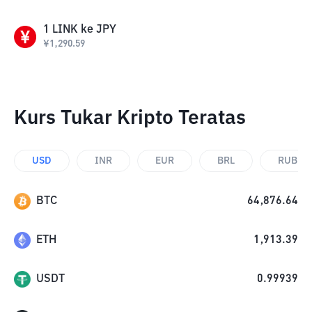
1
LINK
ke
JPY
¥
1,290.59
Kurs Tukar Kripto Teratas
USD
INR
EUR
BRL
RUB
BTC
64,876.64
ETH
1,913.39
USDT
0.99939