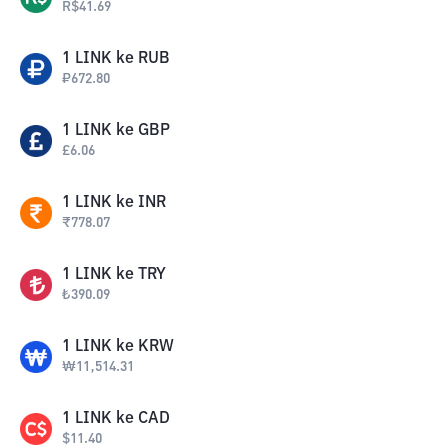
R$
41.69
1
LINK
ke
RUB
₽
672.80
1
LINK
ke
GBP
£
6.06
1
LINK
ke
INR
₹
778.07
1
LINK
ke
TRY
₺
390.09
1
LINK
ke
KRW
₩
11,514.31
1
LINK
ke
CAD
$
11.40