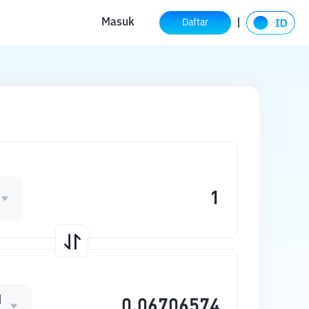
Masuk
Daftar
N