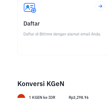
Daftar
Daftar di Bittime dengan alamat email Anda.
Konversi KGeN
1
KGEN
ke
IDR
Rp
3,298.96