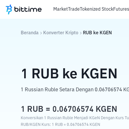
Market
Trade
Tokenized Stock
Future
Beranda
Konverter Kripto
RUB
ke
KGEN
1
RUB
ke
KGEN
1 Russian Ruble Setara Dengan 0.06706574 K
1
RUB
=
0.06706574
KGEN
Konversikan 1 Russian Ruble Menjadi KGeN Dengan Kurs Tuk
RUB
/
KGEN
Kurs
: 1
RUB
=
0.06706574
KGEN