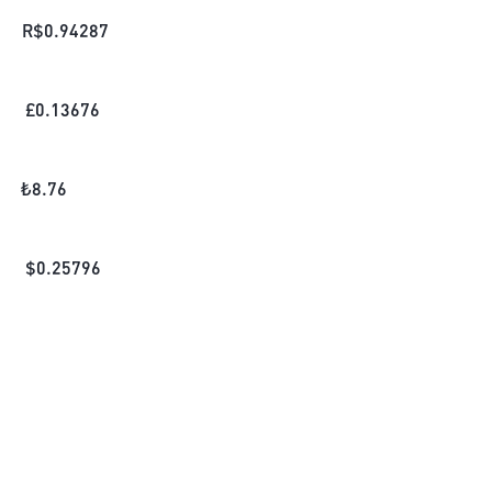
R$
0.94287
£
0.13676
₺
8.76
$
0.25796