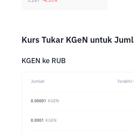
3,287
-4.55
%
Kurs Tukar KGeN untuk Jum
KGEN
ke
RUB
Jumlah
Terakhir 
0.00001
KGEN
0.0001
KGEN