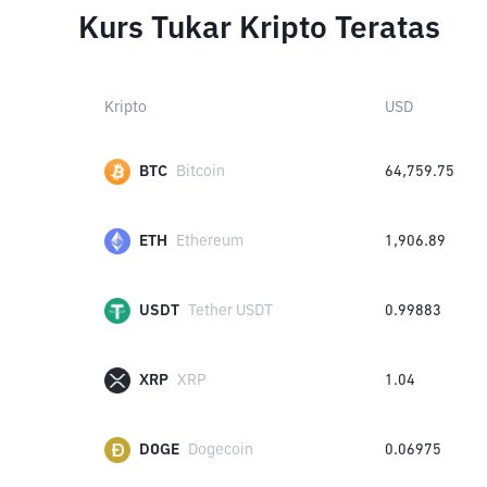
Kurs Tukar Kripto Teratas
Kripto
USD
BTC
Bitcoin
64,759.75
ETH
Ethereum
1,906.89
USDT
Tether USDT
0.99883
XRP
XRP
1.04
DOGE
Dogecoin
0.06975