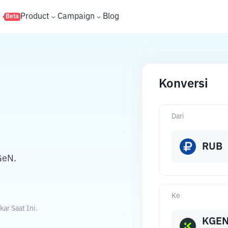
s
Product
Campaign
Blog
Beta
Konversi
Dari
RUB
GeN.
Ke
ar Saat Ini.
KGE