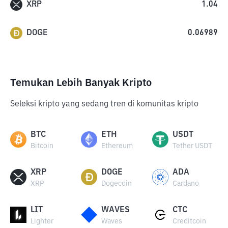
XRP
1.04
DOGE
0.06989
Temukan Lebih Banyak Kripto
Seleksi kripto yang sedang tren di komunitas kripto
BTC
ETH
USDT
Bitcoin
Ethereum
Tether USDT
XRP
DOGE
ADA
XRP
Dogecoin
Cardano
LIT
WAVES
CTC
Lighter
Waves
Creditcoin