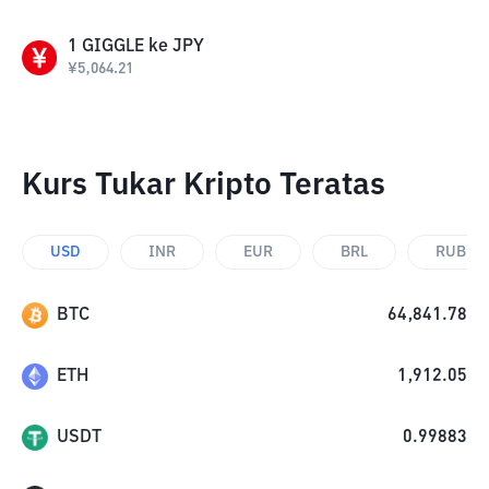
1
GIGGLE
ke
JPY
¥
5,064.21
Kurs Tukar Kripto Teratas
USD
INR
EUR
BRL
RUB
BTC
64,841.78
ETH
1,912.05
USDT
0.99883