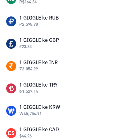
R$
164.34
1
GIGGLE
ke
RUB
₽
2,598.98
1
GIGGLE
ke
GBP
£
23.83
1
GIGGLE
ke
INR
₹
3,054.99
1
GIGGLE
ke
TRY
₺
1,527.14
1
GIGGLE
ke
KRW
₩
45,754.91
1
GIGGLE
ke
CAD
$
44.96