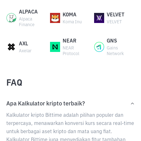
ALPACA
KOMA
VELVET
Alpaca
Koma Inu
VELVET
Finance
NEAR
GNS
AXL
NEAR
Gains
Axelar
Protocol
Network
FAQ
Apa Kalkulator kripto terbaik?
Kalkulator kripto Bittime adalah pilihan populer dan
terpercaya, menawarkan konversi kurs secara real-time
untuk berbagai aset kripto dan mata uang fiat.
Kalkulator Bittime juga menyediakan fitur tambahan