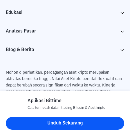
Edukasi
Analisis Pasar
Blog & Berita
Mohon diperhatikan, perdagangan aset kripto merupakan
aktivitas beresiko tinggi. Nilai Aset Kripto bersifat fluktuatif dan
dapat berubah secara signifikan dari waktu ke waktu. Kinerja
pada masa lalu tidak mencerminkan kinerja di masa depan.
Terdapat risiko kehilangan sebagai dampak dari membeli dan
Aplikasi Bittime
menjual aset kripto dan sepenuhnya keputusan independen dari
Cara termudah dalam trading Bitcoin & Aset kripto
pengguna. PT Utama Aset Digital Indonesia (Bittime) tidak
bertanggung jawab atas perubahan fluktuasi dari nilai tukar Aset
Unduh Sekarang
Kripto.