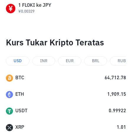
1
FLOKI
ke
JPY
¥
0.00329
Kurs Tukar Kripto Teratas
USD
INR
EUR
BRL
RUB
BTC
64,712.78
ETH
1,909.15
USDT
0.99922
XRP
1.01