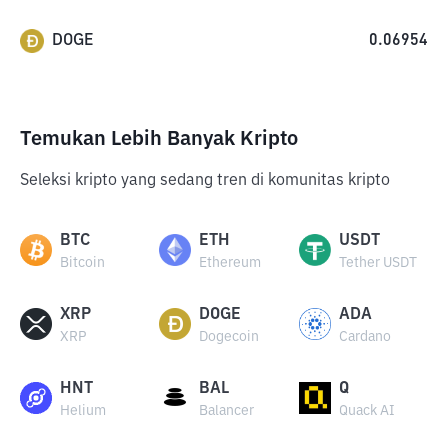
DOGE
0.06954
Temukan Lebih Banyak Kripto
Seleksi kripto yang sedang tren di komunitas kripto
BTC
ETH
USDT
Bitcoin
Ethereum
Tether USDT
XRP
DOGE
ADA
XRP
Dogecoin
Cardano
HNT
BAL
Q
Helium
Balancer
Quack AI