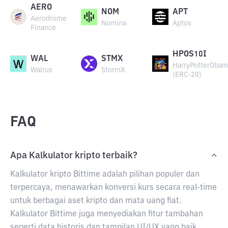
AERO
NOM
APT
Aerodrome
Nomina
Aptos
Finance
HPOS10I
WAL
STMX
HarryPotterObam
Walrus
StormX
(ERC-20)
FAQ
Apa Kalkulator kripto terbaik?
Kalkulator kripto Bittime adalah pilihan populer dan
terpercaya, menawarkan konversi kurs secara real-time
untuk berbagai aset kripto dan mata uang fiat.
Kalkulator Bittime juga menyediakan fitur tambahan
seperti data historis dan tampilan UI/UX yang baik