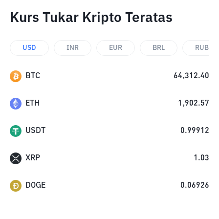
Kurs Tukar Kripto Teratas
USD
INR
EUR
BRL
RUB
BTC
64,312.40
ETH
1,902.57
USDT
0.99912
XRP
1.03
DOGE
0.06926