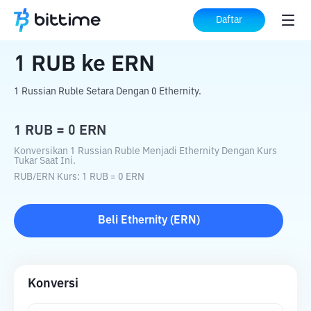
Beranda
Konverter Kripto
RUB
ke
ERN
Daftar
1
RUB
ke
ERN
1 Russian Ruble Setara Dengan 0 Ethernity.
1
RUB
=
0
ERN
Konversikan 1 Russian Ruble Menjadi Ethernity Dengan Kurs
Tukar Saat Ini.
RUB
/
ERN
Kurs
: 1
RUB
=
0
ERN
Beli
Ethernity
(
ERN
)
Konversi