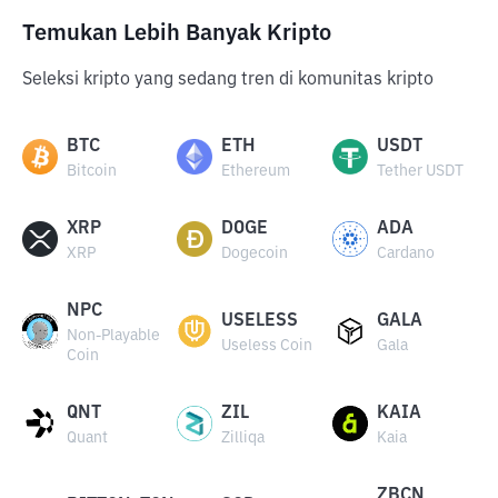
Temukan Lebih Banyak Kripto
Seleksi kripto yang sedang tren di komunitas kripto
BTC
ETH
USDT
Bitcoin
Ethereum
Tether USDT
XRP
DOGE
ADA
XRP
Dogecoin
Cardano
NPC
USELESS
GALA
Non-Playable
Useless Coin
Gala
Coin
QNT
ZIL
KAIA
Quant
Zilliqa
Kaia
ZBCN