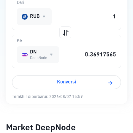
Dari
RUB
Ke
DN
DeepNode
Konversi
Terakhir diperbarui:
2026/08/07 15:59
Market DeepNode