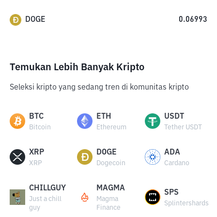
DOGE
0.06993
Temukan Lebih Banyak Kripto
Seleksi kripto yang sedang tren di komunitas kripto
BTC
ETH
USDT
Bitcoin
Ethereum
Tether USDT
XRP
DOGE
ADA
XRP
Dogecoin
Cardano
CHILLGUY
MAGMA
SPS
Just a chill
Magma
Splintershards
guy
Finance