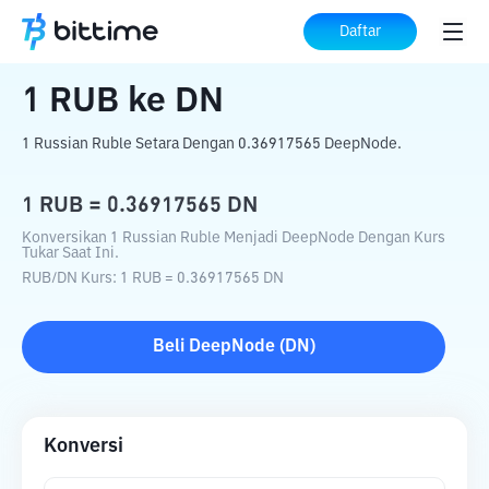
Beranda
Konverter Kripto
RUB
ke
DN
Daftar
1
RUB
ke
DN
1 Russian Ruble Setara Dengan 0.36917565 DeepNode.
1
RUB
=
0.36917565
DN
Konversikan 1 Russian Ruble Menjadi DeepNode Dengan Kurs
Tukar Saat Ini.
RUB
/
DN
Kurs
: 1
RUB
=
0.36917565
DN
Beli
DeepNode
(
DN
)
Konversi