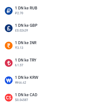
1
DN
ke
RUB
₽
2.70
1
DN
ke
GBP
£
0.02439
1
DN
ke
INR
₹
3.13
1
DN
ke
TRY
₺
1.57
1
DN
ke
KRW
₩
46.42
1
DN
ke
CAD
$
0.04587