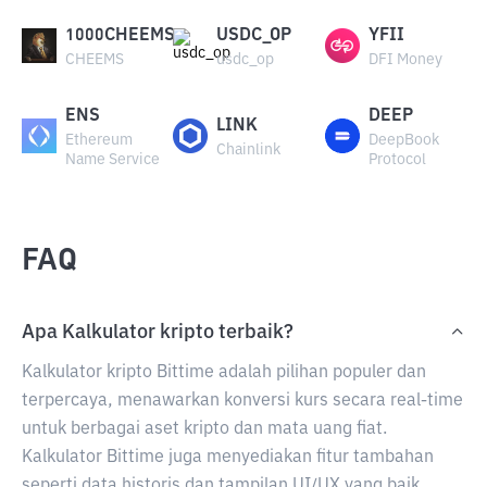
1000CHEEMS
USDC_OP
YFII
CHEEMS
usdc_op
DFI Money
ENS
DEEP
LINK
Ethereum
DeepBook
Chainlink
Name Service
Protocol
FAQ
Apa Kalkulator kripto terbaik?
Kalkulator kripto Bittime adalah pilihan populer dan
terpercaya, menawarkan konversi kurs secara real-time
untuk berbagai aset kripto dan mata uang fiat.
Kalkulator Bittime juga menyediakan fitur tambahan
seperti data historis dan tampilan UI/UX yang baik