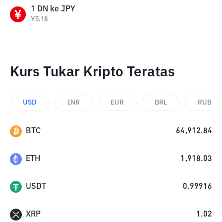
1
DN
ke
JPY
¥
5.18
Kurs Tukar Kripto Teratas
USD
INR
EUR
BRL
RUB
BTC
64,912.84
ETH
1,918.03
USDT
0.99916
XRP
1.02