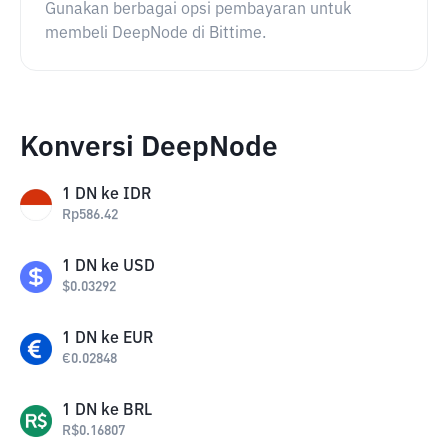
Gunakan berbagai opsi pembayaran untuk
membeli DeepNode di Bittime.
Konversi DeepNode
1
DN
ke
IDR
Rp
586.42
1
DN
ke
USD
$
0.03292
1
DN
ke
EUR
€
0.02848
1
DN
ke
BRL
R$
0.16807