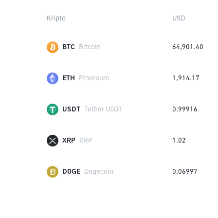
Kripto
USD
BTC
Bitcoin
64,901.40
ETH
Ethereum
1,914.17
USDT
Tether USDT
0.99916
XRP
XRP
1.02
DOGE
Dogecoin
0.06997