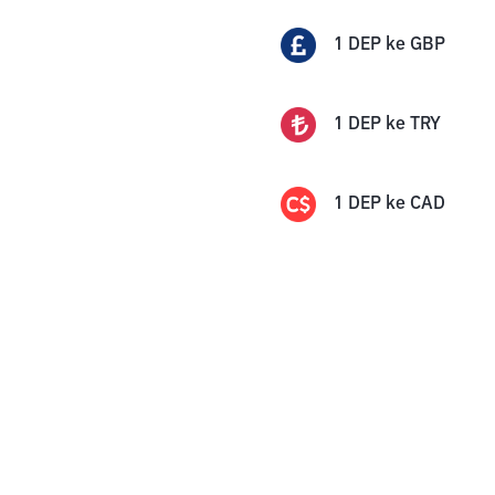
1
DEP
ke
GBP
1
DEP
ke
TRY
1
DEP
ke
CAD