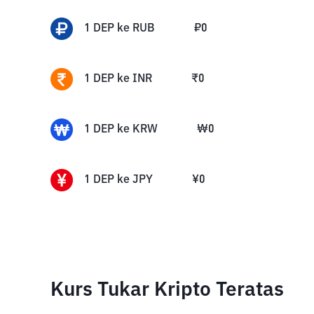
1
DEP
ke
RUB
₽
0
1
DEP
ke
INR
₹
0
1
DEP
ke
KRW
₩
0
1
DEP
ke
JPY
¥
0
Kurs Tukar Kripto Teratas