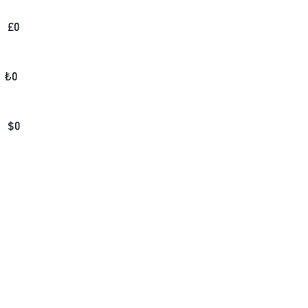
£
0
₺
0
$
0