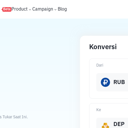
s
Product
Campaign
Blog
Beta
Konversi
Dari
RUB
Ke
Tukar Saat Ini.
DEP