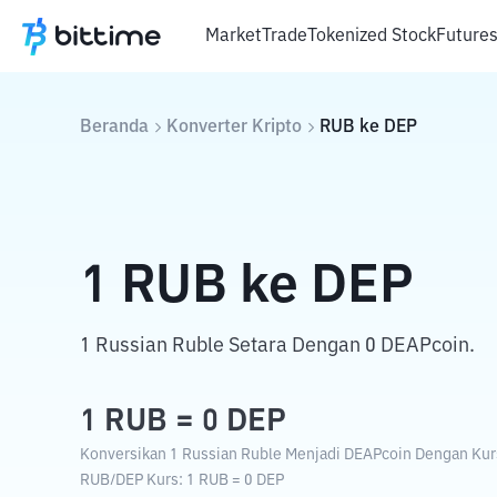
Market
Trade
Tokenized Stock
Future
Beranda
Konverter Kripto
RUB
ke
DEP
1
RUB
ke
DEP
1 Russian Ruble Setara Dengan 0 DEAPcoin.
1
RUB
=
0
DEP
Konversikan 1 Russian Ruble Menjadi DEAPcoin Dengan Kurs 
RUB
/
DEP
Kurs
: 1
RUB
=
0
DEP