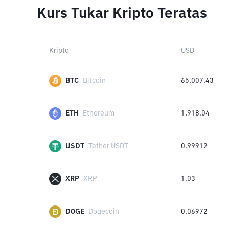
Kurs Tukar Kripto Teratas
Kripto
USD
BTC
Bitcoin
65,007.43
ETH
Ethereum
1,918.04
USDT
Tether USDT
0.99912
XRP
XRP
1.03
DOGE
Dogecoin
0.06972