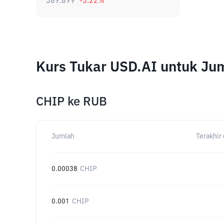
389.899
-5.22
%
Kurs Tukar USD.AI untuk Ju
CHIP
ke
RUB
Jumlah
Terakhir 
0.00038
CHIP
0.001
CHIP