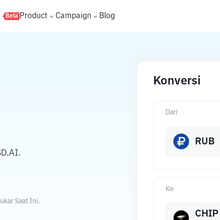
s
Product
Campaign
Blog
Beta
Konversi
Dari
RUB
D.AI.
Ke
kar Saat Ini.
CHIP