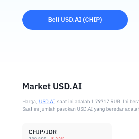
Beli
USD.AI
(
CHIP
)
Market USD.AI
Harga,
USD.AI
saat ini adalah
1.79717 RUB
. Ini be
Saat ini jumlah pasokan USD.AI yang beredar adalah
CHIP/IDR