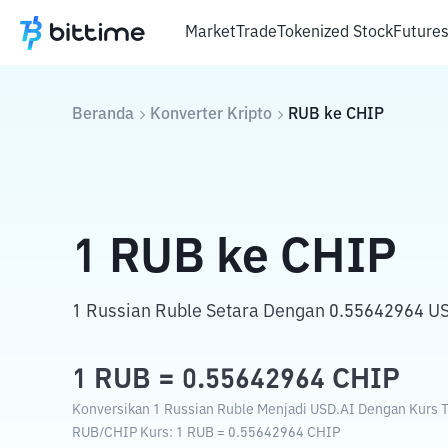
Market
Trade
Tokenized Stock
Future
Beranda
Konverter Kripto
RUB
ke
CHIP
1
RUB
ke
CHIP
1 Russian Ruble Setara Dengan 0.55642964 US
1
RUB
=
0.55642964
CHIP
Konversikan 1 Russian Ruble Menjadi USD.AI Dengan Kurs Tu
RUB
/
CHIP
Kurs
: 1
RUB
=
0.55642964
CHIP