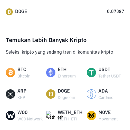
DOGE
0.07087
Temukan Lebih Banyak Kripto
Seleksi kripto yang sedang tren di komunitas kripto
BTC
ETH
USDT
Bitcoin
Ethereum
Tether USDT
XRP
DOGE
ADA
XRP
Dogecoin
Cardano
WOO
WETH_ETH
MOVE
WOO Network
WETH_ETH
Movement