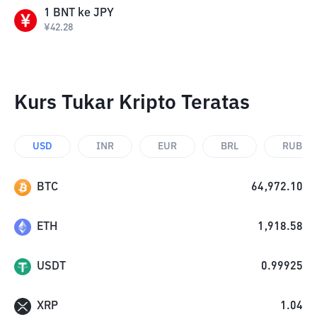
1
BNT
ke
JPY
¥
42.28
Kurs Tukar Kripto Teratas
USD
INR
EUR
BRL
RUB
BTC
64,972.10
ETH
1,918.58
USDT
0.99925
XRP
1.04