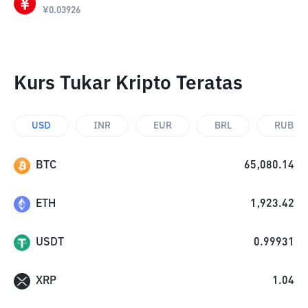
¥
0.03926
Kurs Tukar Kripto Teratas
USD
INR
EUR
BRL
RUB
BTC
65,080.14
ETH
1,923.42
USDT
0.99931
XRP
1.04