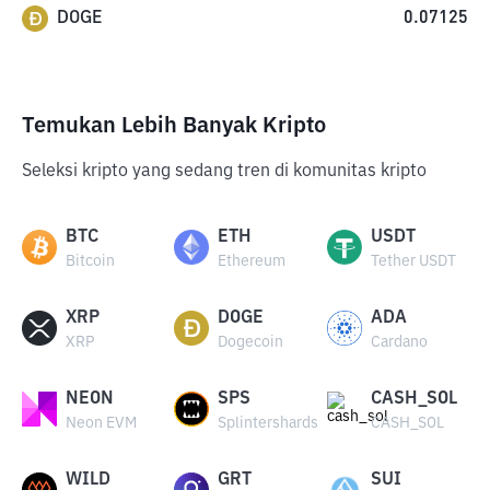
DOGE
0.07125
Temukan Lebih Banyak Kripto
Seleksi kripto yang sedang tren di komunitas kripto
BTC
ETH
USDT
Bitcoin
Ethereum
Tether USDT
XRP
DOGE
ADA
XRP
Dogecoin
Cardano
NEON
SPS
CASH_SOL
Neon EVM
Splintershards
CASH_SOL
WILD
GRT
SUI