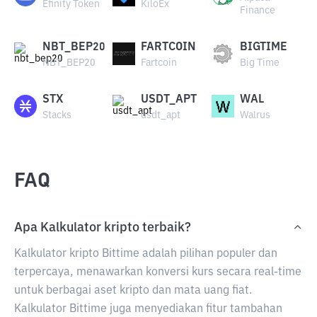
Efinity Token
KiloEx
Finance
NBT_BEP20
FARTCOIN
BIGTIME
NBT_BEP20
Fartcoin
Big Time
STX
USDT_APT
WAL
Stacks
usdt_apt
Walrus
FAQ
Apa Kalkulator kripto terbaik?
Kalkulator kripto Bittime adalah pilihan populer dan
terpercaya, menawarkan konversi kurs secara real-time
untuk berbagai aset kripto dan mata uang fiat.
Kalkulator Bittime juga menyediakan fitur tambahan