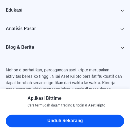
Edukasi
Analisis Pasar
Blog & Berita
Mohon diperhatikan, perdagangan aset kripto merupakan
aktivitas beresiko tinggi. Nilai Aset Kripto bersifat fluktuatif dan
dapat berubah secara signifikan dari waktu ke waktu. Kinerja
pada masa lalu tidak mencerminkan kinerja di masa depan.
Terdapat risiko kehilangan sebagai dampak dari membeli dan
Aplikasi Bittime
menjual aset kripto dan sepenuhnya keputusan independen dari
Cara termudah dalam trading Bitcoin & Aset kripto
pengguna. PT Utama Aset Digital Indonesia (Bittime) tidak
bertanggung jawab atas perubahan fluktuasi dari nilai tukar Aset
Unduh Sekarang
Kripto.