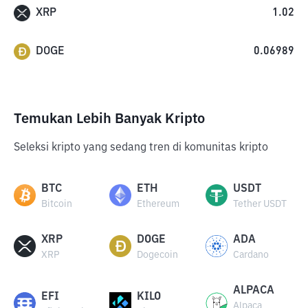
XRP
1.02
DOGE
0.06989
Temukan Lebih Banyak Kripto
Seleksi kripto yang sedang tren di komunitas kripto
BTC
ETH
USDT
Bitcoin
Ethereum
Tether USDT
XRP
DOGE
ADA
XRP
Dogecoin
Cardano
ALPACA
EFI
KILO
Alpaca