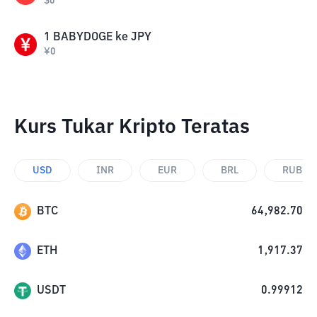
$
0
1
BABYDOGE
ke
JPY
¥
0
Kurs Tukar Kripto Teratas
USD
INR
EUR
BRL
RUB
BTC
64,982.70
ETH
1,917.37
USDT
0.99912