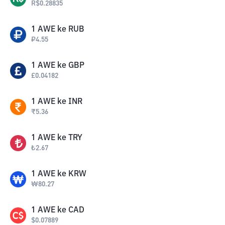
R$
0.28835
1
AWE
ke
RUB
₽
4.55
1
AWE
ke
GBP
£
0.04182
1
AWE
ke
INR
₹
5.36
1
AWE
ke
TRY
₺
2.67
1
AWE
ke
KRW
₩
80.27
1
AWE
ke
CAD
$
0.07889