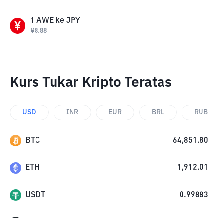
1
AWE
ke
JPY
¥
8.88
Kurs Tukar Kripto Teratas
USD
INR
EUR
BRL
RUB
BTC
64,851.80
ETH
1,912.01
USDT
0.99883