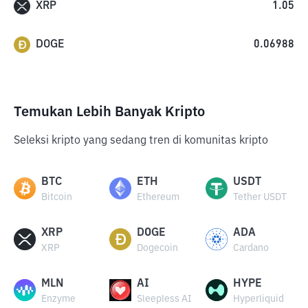
XRP
1.05
DOGE
0.06988
Temukan Lebih Banyak Kripto
Seleksi kripto yang sedang tren di komunitas kripto
BTC
ETH
USDT
Bitcoin
Ethereum
Tether USDT
XRP
DOGE
ADA
XRP
Dogecoin
Cardano
MLN
AI
HYPE
Enzyme
Sleepless AI
Hyperliquid