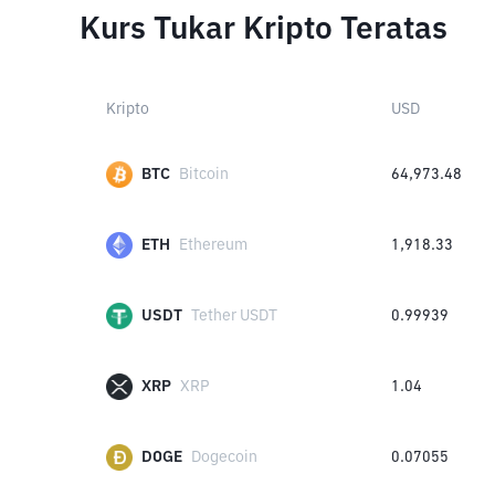
Kurs Tukar Kripto Teratas
Kripto
USD
BTC
Bitcoin
64,973.48
ETH
Ethereum
1,918.33
USDT
Tether USDT
0.99939
XRP
XRP
1.04
DOGE
Dogecoin
0.07055