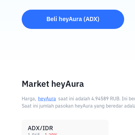
Beli
heyAura
(
ADX
)
Market heyAura
Harga,
heyAura
saat ini adalah
4.94589 RUB
. Ini 
Saat ini jumlah pasokan heyAura yang beredar adala
ADX/IDR