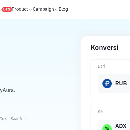
s
Product
Campaign
Blog
Beta
Konversi
Dari
RUB
eyAura.
Ke
ukar Saat Ini.
ADX