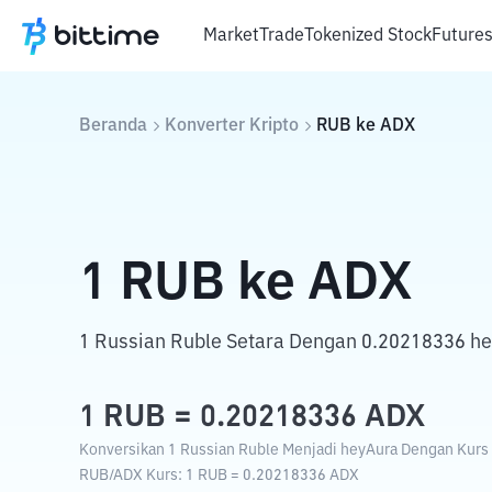
Market
Trade
Tokenized Stock
Future
Beranda
Konverter Kripto
RUB
ke
ADX
1
RUB
ke
ADX
1 Russian Ruble Setara Dengan 0.20218336 h
1
RUB
=
0.20218336
ADX
Konversikan 1 Russian Ruble Menjadi heyAura Dengan Kurs T
RUB
/
ADX
Kurs
: 1
RUB
=
0.20218336
ADX