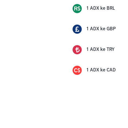
1
ADX
ke
BRL
1
ADX
ke
GBP
1
ADX
ke
TRY
1
ADX
ke
CAD