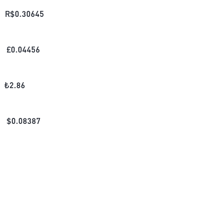
R$
0.30645
£
0.04456
₺
2.86
$
0.08387