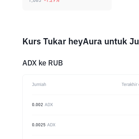
1,065
-1.29
%
Kurs Tukar heyAura untuk J
ADX
ke
RUB
Jumlah
Terakhir 
0.002
ADX
0.0025
ADX