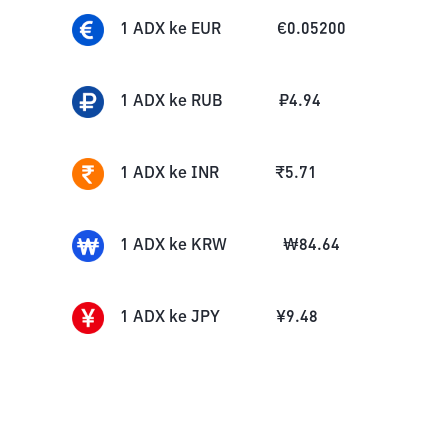
1
ADX
ke
EUR
€
0.05200
1
ADX
ke
RUB
₽
4.94
1
ADX
ke
INR
₹
5.71
1
ADX
ke
KRW
₩
84.64
1
ADX
ke
JPY
¥
9.48