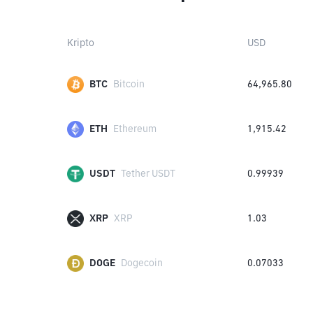
Kripto
USD
BTC
Bitcoin
64,965.80
ETH
Ethereum
1,915.42
USDT
Tether USDT
0.99939
XRP
XRP
1.03
DOGE
Dogecoin
0.07033