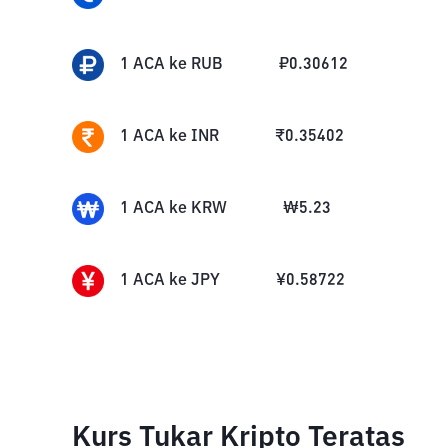
1
ACA
ke
RUB
₽
0.30612
1
ACA
ke
INR
₹
0.35402
1
ACA
ke
KRW
₩
5.23
1
ACA
ke
JPY
¥
0.58722
Kurs Tukar Kripto Teratas