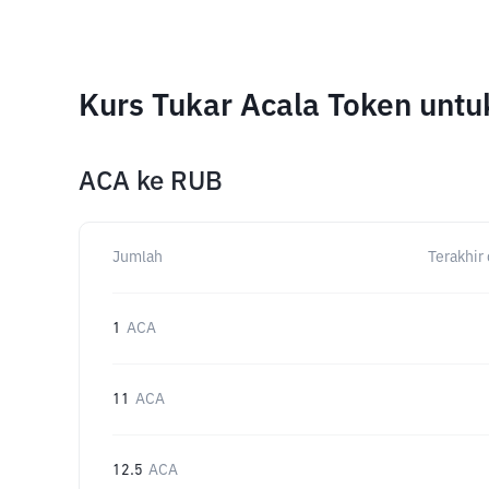
Kurs Tukar Acala Token unt
ACA
ke
RUB
Jumlah
Terakhir 
1
ACA
11
ACA
12.5
ACA