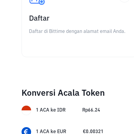
Daftar
Daftar di Bittime dengan alamat email Anda.
Konversi Acala Token
1
ACA
ke
IDR
Rp
66.24
1
ACA
ke
EUR
€
0.00321