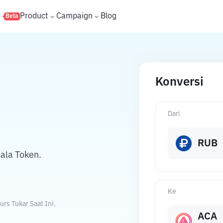
s
Product
Campaign
Blog
Beta
Konversi
Dari
RUB
ala Token.
Ke
rs Tukar Saat Ini.
ACA