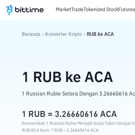
Market
Trade
Tokenized Stock
Future
Beranda
Konverter Kripto
RUB
ke
ACA
1
RUB
ke
ACA
1 Russian Ruble Setara Dengan 3.26660616 Ac
1
RUB
=
3.26660616
ACA
Konversikan 1 Russian Ruble Menjadi Acala Token Dengan Ku
RUB
/
ACA
Kurs
: 1
RUB
=
3.26660616
ACA