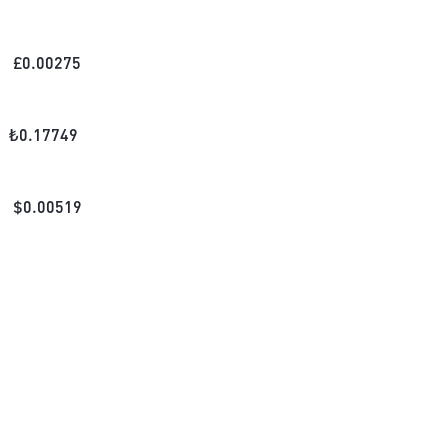
£
0.00275
₺
0.17749
$
0.00519