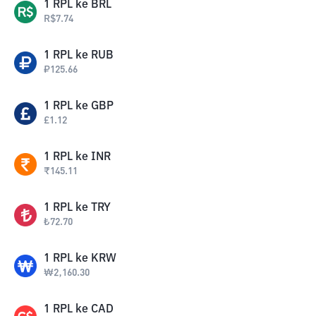
1
RPL
ke
BRL
R$
7.74
1
RPL
ke
RUB
₽
125.66
1
RPL
ke
GBP
£
1.12
1
RPL
ke
INR
₹
145.11
1
RPL
ke
TRY
₺
72.70
1
RPL
ke
KRW
₩
2,160.30
1
RPL
ke
CAD