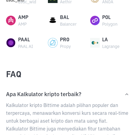
usdc_wld
Aethir
ANOA
AMP
BAL
POL
AMP
Balancer
Polygon
PAAL
PRO
LA
PAAL AI
Propy
Lagrange
FAQ
Apa Kalkulator kripto terbaik?
Kalkulator kripto Bittime adalah pilihan populer dan
terpercaya, menawarkan konversi kurs secara real-time
untuk berbagai aset kripto dan mata uang fiat.
Kalkulator Bittime juga menyediakan fitur tambahan