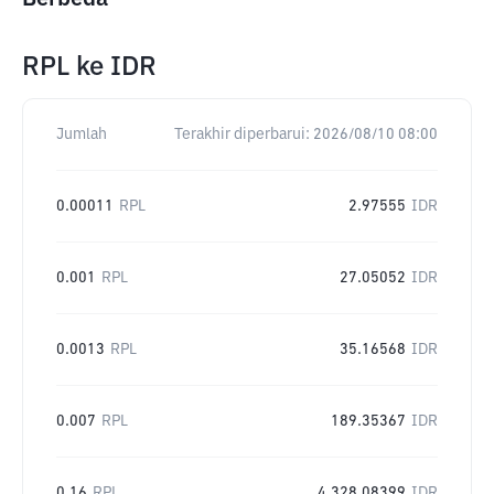
RPL
ke
IDR
Jumlah
Terakhir diperbarui:
2026/08/10 08:00
0.00011
RPL
2.97555
IDR
0.001
RPL
27.05052
IDR
0.0013
RPL
35.16568
IDR
0.007
RPL
189.35367
IDR
0.16
RPL
4,328.08399
IDR