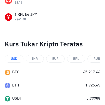
$
2.12
1
RPL
ke
JPY
¥
241.48
Kurs Tukar Kripto Teratas
USD
INR
EUR
BRL
RUB
BTC
65,217.66
ETH
1,925.65
USDT
0.99908