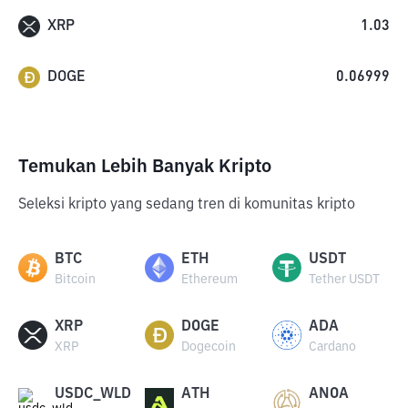
XRP
1.03
DOGE
0.06999
Temukan Lebih Banyak Kripto
Seleksi kripto yang sedang tren di komunitas kripto
BTC
ETH
USDT
Bitcoin
Ethereum
Tether USDT
XRP
DOGE
ADA
XRP
Dogecoin
Cardano
USDC_WLD
ATH
ANOA