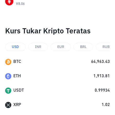
¥
8.06
Kurs Tukar Kripto Teratas
USD
INR
EUR
BRL
RUB
BTC
64,963.43
ETH
1,913.81
USDT
0.99934
XRP
1.02