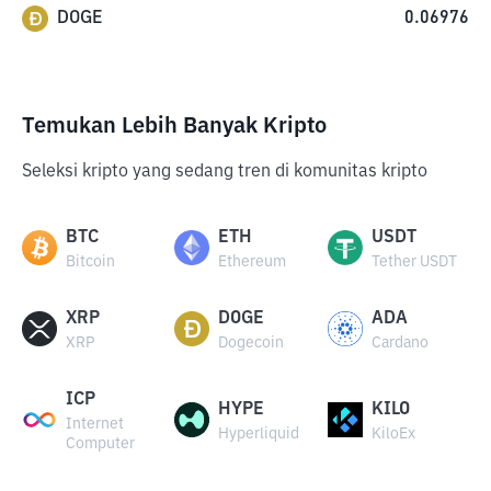
DOGE
0.06976
Temukan Lebih Banyak Kripto
Seleksi kripto yang sedang tren di komunitas kripto
BTC
ETH
USDT
Bitcoin
Ethereum
Tether USDT
XRP
DOGE
ADA
XRP
Dogecoin
Cardano
ICP
HYPE
KILO
Internet
Hyperliquid
KiloEx
Computer