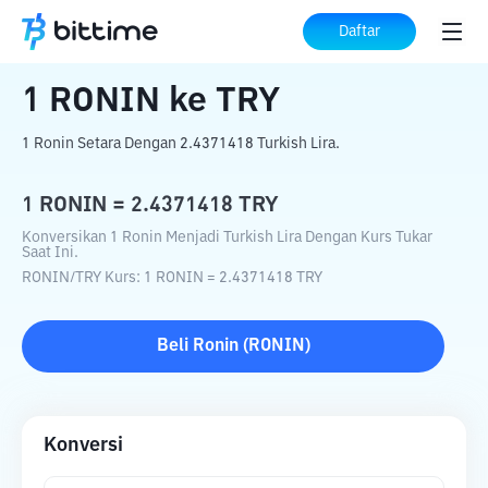
Beranda
Konverter Kripto
RONIN
ke
Daftar
TRY
1
RONIN
ke
TRY
1 Ronin Setara Dengan 2.4371418 Turkish Lira.
1
RONIN
=
2.4371418
TRY
Konversikan 1 Ronin Menjadi Turkish Lira Dengan Kurs Tukar
Saat Ini.
RONIN
/
TRY
Kurs
: 1
RONIN
=
2.4371418
TRY
Beli
Ronin
(
RONIN
)
Konversi